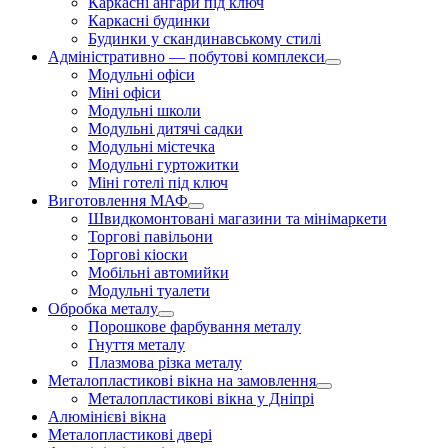
Каркасні ангари під ключ
Каркасні будинки
Будинки у скандинавському стилі
Адміністративно — побутові комплекси
Модульні офіси
Міні офіси
Модульні школи
Модульні дитячі садки
Модульні містечка
Модульні гуртожитки
Міні готелі під ключ
Виготовлення МАФ
Швидкомонтовані магазини та мінімаркети
Торгові павільони
Торгові кіоски
Мобільні автомийки
Модульні туалети
Обробка металу
Порошкове фарбування металу
Гнуття металу
Плазмова різка металу
Металопластикові вікна на замовлення
Металопластикові вікна у Дніпрі
Алюмінієві вікна
Металопластикові двері