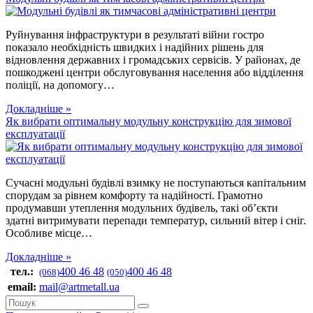
Руйнування інфраструктури в результаті війни гостро
показало необхідність швидких і надійних рішень для
відновлення державних і громадських сервісів. У районах, де
пошкоджені центри обслуговування населення або відділення
поліції, на допомогу…
Докладніше »
Як вибрати оптимальну модульну конструкцію для зимової
експлуатації
Сучасні модульні будівлі взимку не поступаються капітальним
спорудам за рівнем комфорту та надійності. Грамотно
продумавши утеплення модульних будівель, такі об’єкти
здатні витримувати перепади температур, сильний вітер і сніг.
Особливе місце…
Докладніше »
тел.:
400 46 48
400 46 48
(068)
(050)
email:
mail@artmetall.ua