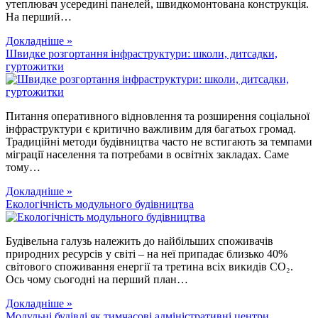
утеплювач усередині панелей, швидкомонтована конструкція.
На перший…
Докладніше »
Швидке розгортання інфраструктури: школи, дитсадки,
гуртожитки
Питання оперативного відновлення та розширення соціальної
інфраструктури є критично важливим для багатьох громад.
Традиційні методи будівництва часто не встигають за темпами
міграції населення та потребами в освітніх закладах. Саме
тому…
Докладніше »
Екологічність модульного будівництва
Будівельна галузь належить до найбільших споживачів
природних ресурсів у світі – на неї припадає близько 40%
світового споживання енергії та третина всіх викидів CO₂.
Ось чому сьогодні на перший план…
Докладніше »
Модульні будівлі як тимчасові адміністративні центри