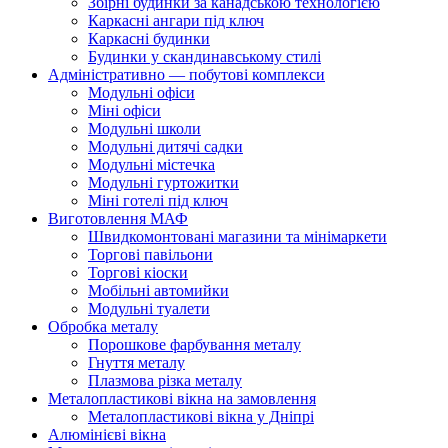
Збірні будинки за канадською технологією
Каркасні ангари під ключ
Каркасні будинки
Будинки у скандинавському стилі
Адміністративно — побутові комплекси
Модульні офіси
Міні офіси
Модульні школи
Модульні дитячі садки
Модульні містечка
Модульні гуртожитки
Міні готелі під ключ
Виготовлення МАФ
Швидкомонтовані магазини та мінімаркети
Торгові павільони
Торгові кіоски
Мобільні автомийки
Модульні туалети
Обробка металу
Порошкове фарбування металу
Гнуття металу
Плазмова різка металу
Металопластикові вікна на замовлення
Металопластикові вікна у Дніпрі
Алюмінієві вікна