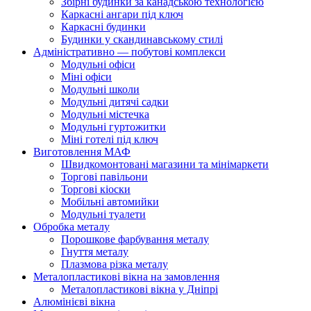
Збірні будинки за канадською технологією
Каркасні ангари під ключ
Каркасні будинки
Будинки у скандинавському стилі
Адміністративно — побутові комплекси
Модульні офіси
Міні офіси
Модульні школи
Модульні дитячі садки
Модульні містечка
Модульні гуртожитки
Міні готелі під ключ
Виготовлення МАФ
Швидкомонтовані магазини та мінімаркети
Торгові павільони
Торгові кіоски
Мобільні автомийки
Модульні туалети
Обробка металу
Порошкове фарбування металу
Гнуття металу
Плазмова різка металу
Металопластикові вікна на замовлення
Металопластикові вікна у Дніпрі
Алюмінієві вікна