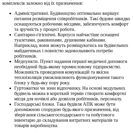
комплексів залежно від їх призначення:
Адміністративні. Будівництво оптимально вирішує
питання розміщення співробітників. Такі будови швидко
оснащуються робочими місцями, забезпечують комфорт
та зручність у процесі роботи.
Санітарно-гігієнічні. Корпуси найчастіше оснащені
туалетами, раковинами, душовими кабінами.
Наприклад, вони можуть розміщуватись на будівельних
майданчиках і повністю задовольняють потреби
робітників.
Медпункти. Пункт надання першої медичної допомоги
необхідний будь-якому промисловому підприємстві.
Можливість проведення комунікацій та якісна
теплоізоляція уможливлюють функціонування такого
блоку у будь-яку пору року.
Гуртожитки чи зони відпочинку. На основі модульних
будівель можна в короткий термін створити комфортні
місця для ночівлі або дозвілля робітників, персоналу.
Господарські блоки. Така будівля АПК може бути
допоміжною спорудою будь-якого призначення, від
зберігання сільськогосподарського та побутового
інвентарю до складування витратних матеріалів та
товарів виробництва.