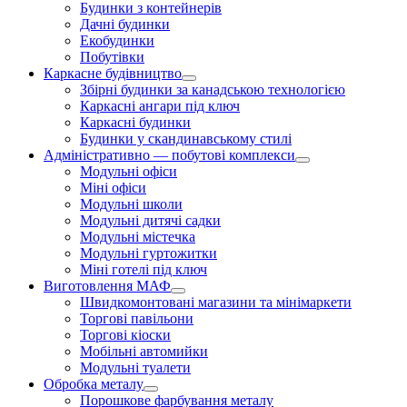
Будинки з контейнерів
Дачні будинки
Екобудинки
Побутівки
Каркасне будівництво
Збірні будинки за канадською технологією
Каркасні ангари під ключ
Каркасні будинки
Будинки у скандинавському стилі
Адміністративно — побутові комплекси
Модульні офіси
Міні офіси
Модульні школи
Модульні дитячі садки
Модульні містечка
Модульні гуртожитки
Міні готелі під ключ
Виготовлення МАФ
Швидкомонтовані магазини та мінімаркети
Торгові павільони
Торгові кіоски
Мобільні автомийки
Модульні туалети
Обробка металу
Порошкове фарбування металу