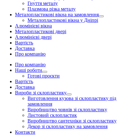
Гнуття металу
Плазмова різка металу
Металопластикові вікна на замовлення
Металопластикові вікна у Дніпрі
Алюмінієві вікна
Металопластикові двері
Алюмінієві двері
Вартість
Доставка
Про компанію
Про компанію
Наші роботи
Готові проєкти
Вартість
Доставка
Вироби зі склопластику
Виготовлення кузова зі склопластику під
замовлення
Виробництво човнів зі склопластику
Листовий склопластик
Виробництво сантехніки зі склопластику
Декор зі склопластику на замовлення
Контакти