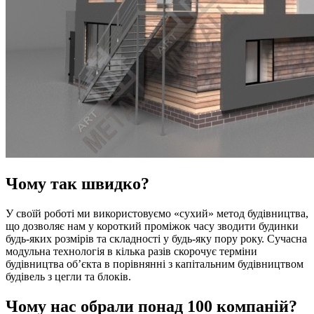
Чому так швидко?
У своїй роботі ми використовуємо «сухий» метод будівництва,
що дозволяє нам у короткий проміжок часу зводити будинки
будь-яких розмірів та складності у будь-яку пору року. Сучасна
модульна технологія в кілька разів скорочує терміни
будівництва об’єкта в порівнянні з капітальним будівництвом
будівель з цегли та блоків.
Чому нас обрали понад 100 компаній?