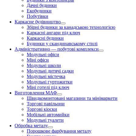
Дачні будинки
Екобудинки
Побутівки
Каркасне будівництво
Збірні будинки за канадською технологією
Каркасні ангари під ключ
Каркасні будинки
Будинки у скандинавському стилі
Адміністративно — побутові комплекси
Модульні офіси
Міні офіси
Модульні школи
Модульні дитячі садки
Модульні містечка
Модульні гуртожитки
Міні готелі під ключ
Виготовлення МАФ
Швидкомонтовані магазини та мінімаркети
Торгові павільони
Торгові кіоски
Мобільні автомийки
Модульні туалети
Обробка металу
Порошкове фарбування металу