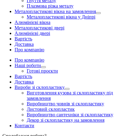
Гнуття металу
Плазмова різка металу
Металопластикові вікна на замовлення
Металопластикові вікна у Дніпрі
Алюмінієві вікна
Металопластикові двері
Алюмінієві двері
Вартість
Доставка
Про компанію
Про компанію
Наші роботи
Готові проєкти
Вартість
Доставка
Вироби зі склопластику
Виготовлення кузова зі склопластику під
замовлення
Виробництво човнів зі склопластику
Листовий склопластик
Виробництво сантехніки зі склопластику
Декор зі склопластику на замовлення
Контакти
Сподобалася робота?