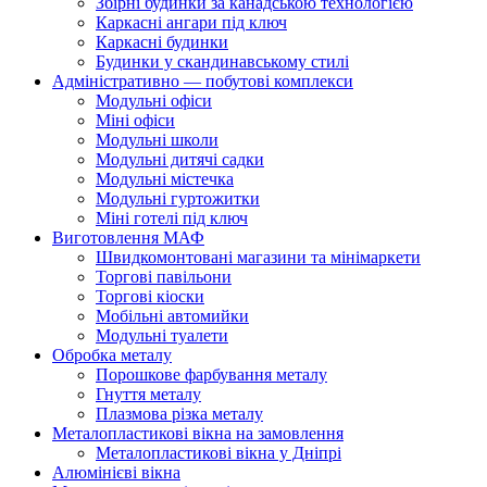
Збірні будинки за канадською технологією
Каркасні ангари під ключ
Каркасні будинки
Будинки у скандинавському стилі
Адміністративно — побутові комплекси
Модульні офіси
Міні офіси
Модульні школи
Модульні дитячі садки
Модульні містечка
Модульні гуртожитки
Міні готелі під ключ
Виготовлення МАФ
Швидкомонтовані магазини та мінімаркети
Торгові павільони
Торгові кіоски
Мобільні автомийки
Модульні туалети
Обробка металу
Порошкове фарбування металу
Гнуття металу
Плазмова різка металу
Металопластикові вікна на замовлення
Металопластикові вікна у Дніпрі
Алюмінієві вікна