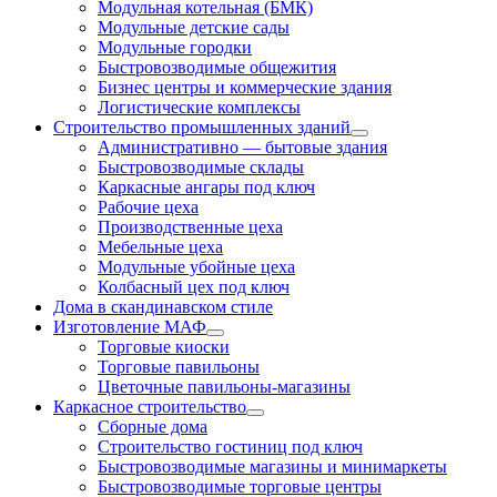
Модульная котельная (БМК)
Модульные детские сады
Модульные городки
Быстровозводимые общежития
Бизнес центры и коммерческие здания
Логистические комплексы
Строительство промышленных зданий
Административно — бытовые здания
Быстровозводимые склады
Каркасные ангары под ключ
Рабочие цеха
Производственные цеха
Мебельные цеха
Модульные убойные цеха
Колбасный цех под ключ
Дома в скандинавском стиле
Изготовление МАФ
Торговые киоски
Торговые павильоны
Цветочные павильоны-магазины
Каркасное строительство
Сборные дома
Строительство гостиниц под ключ
Быстровозводимые магазины и минимаркеты
Быстровозводимые торговые центры