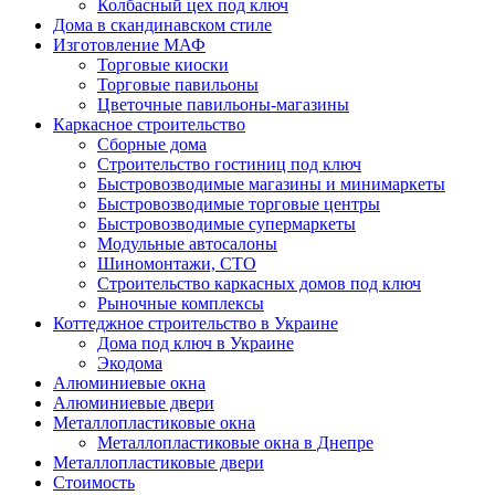
Колбасный цех под ключ
Дома в скандинавском стиле
Изготовление МАФ
Торговые киоски
Торговые павильоны
Цветочные павильоны-магазины
Каркасное строительство
Сборные дома
Строительство гостиниц под ключ
Быстровозводимые магазины и минимаркеты
Быстровозводимые торговые центры
Быстровозводимые супермаркеты
Модульные автосалоны
Шиномонтажи, СТО
Строительство каркасных домов под ключ
Рыночные комплексы
Коттеджное строительство в Украине
Дома под ключ в Украине
Экодома
Алюминиевые окна
Алюминиевые двери
Металлопластиковые окна
Металлопластиковые окна в Днепре
Металлопластиковые двери
Стоимость