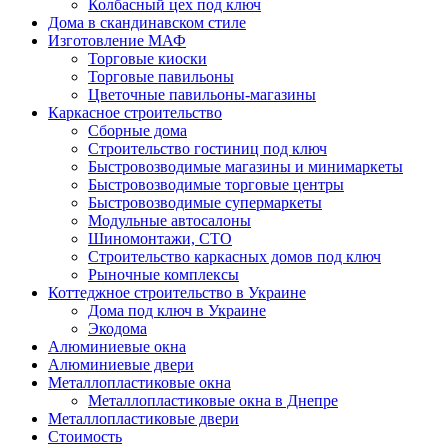
Колбасный цех под ключ
Дома в скандинавском стиле
Изготовление МАФ
Торговые киоски
Торговые павильоны
Цветочные павильоны-магазины
Каркасное строительство
Сборные дома
Строительство гостиниц под ключ
Быстровозводимые магазины и минимаркеты
Быстровозводимые торговые центры
Быстровозводимые супермаркеты
Модульные автосалоны
Шиномонтажи, СТО
Строительство каркасных домов под ключ
Рыночные комплексы
Коттеджное строительство в Украине
Дома под ключ в Украине
Экодома
Алюминиевые окна
Алюминиевые двери
Металлопластиковые окна
Металлопластиковые окна в Днепре
Металлопластиковые двери
Стоимость