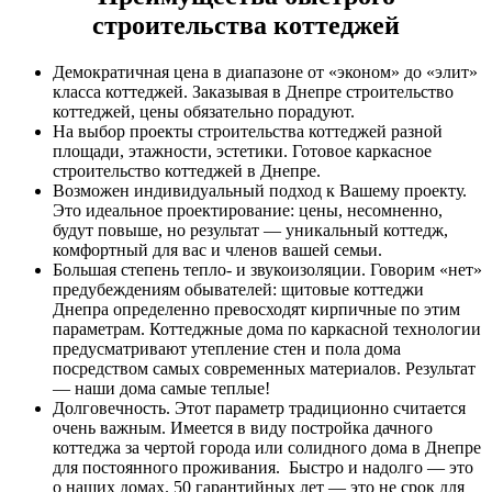
строительства коттеджей
Демократичная цена в диапазоне от «эконом» до «элит»
класса коттеджей. Заказывая в Днепре строительство
коттеджей, цены обязательно порадуют.
На выбор проекты строительства коттеджей разной
площади, этажности, эстетики. Готовое каркасное
строительство коттеджей в Днепре.
Возможен индивидуальный подход к Вашему проекту.
Это идеальное проектирование: цены, несомненно,
будут повыше, но результат ― уникальный коттедж,
комфортный для вас и членов вашей семьи.
Большая степень тепло- и звукоизоляции. Говорим «нет»
предубеждениям обывателей: щитовые коттеджи
Днепра определенно превосходят кирпичные по этим
параметрам. Коттеджные дома по каркасной технологии
предусматривают утепление стен и пола дома
посредством самых современных материалов. Результат
― наши дома самые теплые!
Долговечность. Этот параметр традиционно считается
очень важным. Имеется в виду постройка дачного
коттеджа за чертой города или солидного дома в Днепре
для постоянного проживания. Быстро и надолго ― это
о наших домах. 50 гарантийных лет ― это не срок для