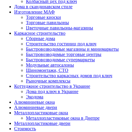
Колбасный цех под ключ
Дома в скандинавском стиле
Изготовление МАФ
Торговые киоски
Торговые павильоны
Цветочные павильоны-магазины
Каркасное строительство
Сборные дома
Строительство гостиниц под ключ
Быстровозводимые магазины и минимаркеты
Быстровозводимые торговые центры
Быстровозводимые супермаркеты
Модульные автосалоны
Шиномонтажи, СТО
Строительство каркасных домов под ключ
Рыночные комплексы
Коттеджное строительство в Украине
Дома под ключ в Украине
Экодома
Алюминиевые окна
Алюминиевые двери
Металлопластиковые окна
Металлопластиковые окна в Днепре
Металлопластиковые двери
Стоимость