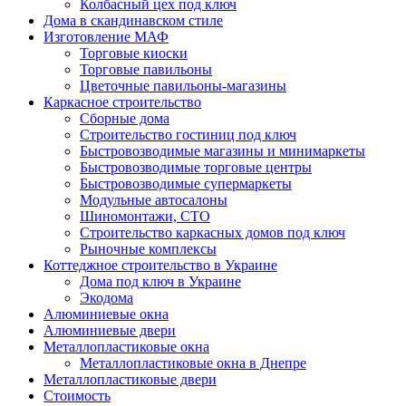
Колбасный цех под ключ
Дома в скандинавском стиле
Изготовление МАФ
Торговые киоски
Торговые павильоны
Цветочные павильоны-магазины
Каркасное строительство
Сборные дома
Строительство гостиниц под ключ
Быстровозводимые магазины и минимаркеты
Быстровозводимые торговые центры
Быстровозводимые супермаркеты
Модульные автосалоны
Шиномонтажи, СТО
Строительство каркасных домов под ключ
Рыночные комплексы
Коттеджное строительство в Украине
Дома под ключ в Украине
Экодома
Алюминиевые окна
Алюминиевые двери
Металлопластиковые окна
Металлопластиковые окна в Днепре
Металлопластиковые двери
Стоимость