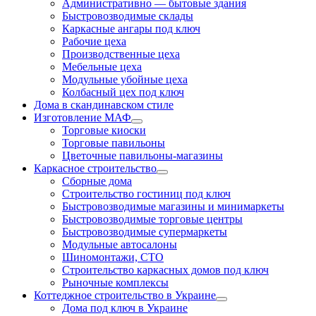
Административно — бытовые здания
Быстровозводимые склады
Каркасные ангары под ключ
Рабочие цеха
Производственные цеха
Мебельные цеха
Модульные убойные цеха
Колбасный цех под ключ
Дома в скандинавском стиле
Изготовление МАФ
Торговые киоски
Торговые павильоны
Цветочные павильоны-магазины
Каркасное строительство
Сборные дома
Строительство гостиниц под ключ
Быстровозводимые магазины и минимаркеты
Быстровозводимые торговые центры
Быстровозводимые супермаркеты
Модульные автосалоны
Шиномонтажи, СТО
Строительство каркасных домов под ключ
Рыночные комплексы
Коттеджное строительство в Украине
Дома под ключ в Украине