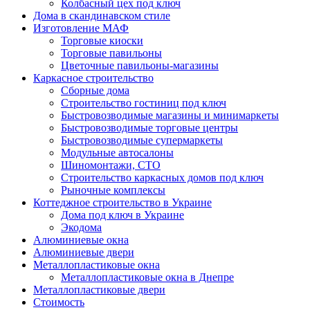
Колбасный цех под ключ
Дома в скандинавском стиле
Изготовление МАФ
Торговые киоски
Торговые павильоны
Цветочные павильоны-магазины
Каркасное строительство
Сборные дома
Строительство гостиниц под ключ
Быстровозводимые магазины и минимаркеты
Быстровозводимые торговые центры
Быстровозводимые супермаркеты
Модульные автосалоны
Шиномонтажи, СТО
Строительство каркасных домов под ключ
Рыночные комплексы
Коттеджное строительство в Украине
Дома под ключ в Украине
Экодома
Алюминиевые окна
Алюминиевые двери
Металлопластиковые окна
Металлопластиковые окна в Днепре
Металлопластиковые двери
Стоимость