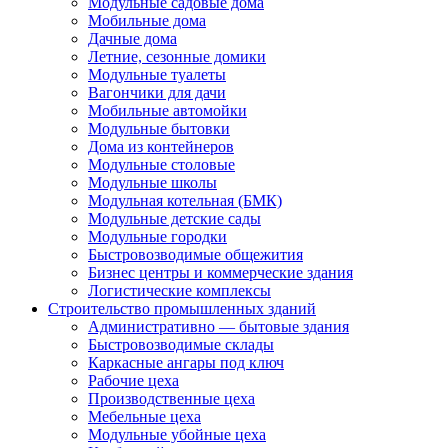
Модульные садовые дома
Мобильные дома
Дачные дома
Летние, сезонные домики
Модульные туалеты
Вагончики для дачи
Мобильные автомойки
Модульные бытовки
Дома из контейнеров
Модульные столовые
Модульные школы
Модульная котельная (БМК)
Модульные детские сады
Модульные городки
Быстровозводимые общежития
Бизнес центры и коммерческие здания
Логистические комплексы
Строительство промышленных зданий
Административно — бытовые здания
Быстровозводимые склады
Каркасные ангары под ключ
Рабочие цеха
Производственные цеха
Мебельные цеха
Модульные убойные цеха