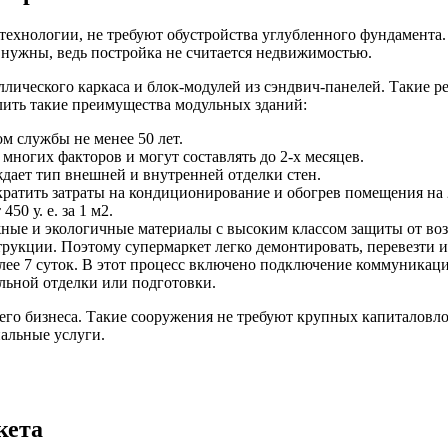
технологии, не требуют обустройства углубленного фундамента
 нужны, ведь постройка не считается недвижимостью.
лического каркаса и блок-модулей из сэндвич-панелей. Такие 
лить такие преимущества модульных зданий:
м службы не менее 50 лет.
 многих факторов и могут составлять до 2-х месяцев.
дает тип внешней и внутренней отделки стен.
ократить затраты на кондиционирование и обогрев помещения на
0 у. е. за 1 м2.
жные и экологичные материалы с высоким классом защиты от воз
укции. Поэтому супермаркет легко демонтировать, перевезти и
лее 7 суток. В этот процесс включено подключение коммуникаци
ельной отделки или подготовки.
го бизнеса. Такие сооружения не требуют крупных капиталовло
альные услуги.
кета