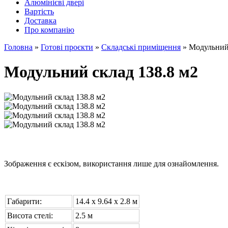
Алюмінієві двері
Вартість
Доставка
Про компанію
Головна
»
Готові проєкти
»
Складські приміщення
»
Модульний 
Модульний склад 138.8 м2
Зображення є ескізом, використання лише для ознайомлення.
Габарити:
14.4 х 9.64 x 2.8 м
Висота стелі:
2.5 м