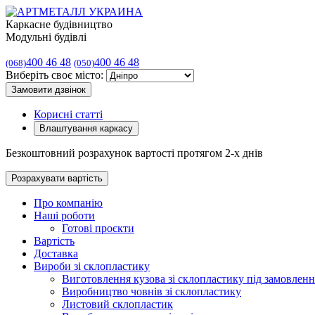
Каркасне будівництво
Модульні будівлі
400 46 48
400 46 48
(068)
(050)
Виберіть своє місто:
Замовити дзвінок
Корисні статті
Влаштування каркасу
Безкоштовний розрахунок вартості протягом 2-х днів
Розрахувати вартість
Про компанію
Наші роботи
Готові проєкти
Вартість
Доставка
Вироби зі склопластику
Виготовлення кузова зі склопластику під замовленн
Виробництво човнів зі склопластику
Листовий склопластик