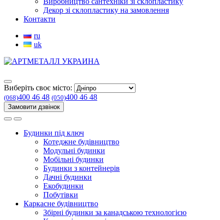
Виробництво сантехніки зі склопластику
Декор зі склопластику на замовлення
Контакти
ru
uk
Виберіть своє місто:
400 46 48
400 46 48
(068)
(050)
Замовити дзвінок
Будинки під ключ
Котеджне будівництво
Модульні будинки
Мобільні будинки
Будинки з контейнерів
Дачні будинки
Екобудинки
Побутівки
Каркасне будівництво
Збірні будинки за канадською технологією