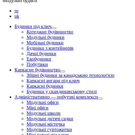
Модульні будівлі
ru
uk
Будинки під ключ
Котеджне будівництво
Модульні будинки
Мобільні будинки
Будинки з контейнерів
Дачні будинки
Екобудинки
Побутівки
Каркасне будівництво
Збірні будинки за канадською технологією
Каркасні ангари під ключ
Каркасні будинки
Будинки у скандинавському стилі
Адміністративно — побутові комплекси
Модульні офіси
Міні офіси
Модульні школи
Модульні дитячі садки
Модульні містечка
Модульні гуртожитки
Міні готелі під ключ