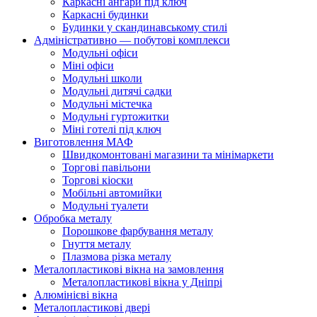
Каркасні ангари під ключ
Каркасні будинки
Будинки у скандинавському стилі
Адміністративно — побутові комплекси
Модульні офіси
Міні офіси
Модульні школи
Модульні дитячі садки
Модульні містечка
Модульні гуртожитки
Міні готелі під ключ
Виготовлення МАФ
Швидкомонтовані магазини та мінімаркети
Торгові павільони
Торгові кіоски
Мобільні автомийки
Модульні туалети
Обробка металу
Порошкове фарбування металу
Гнуття металу
Плазмова різка металу
Металопластикові вікна на замовлення
Металопластикові вікна у Дніпрі
Алюмінієві вікна
Металопластикові двері