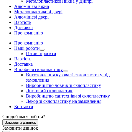
Металопластикові вікна у Дніпрі
Алюмінієві вікна
Металопластикові двері
Алюмінієві двері
Вартість
Доставка
Про компанію
Про компанію
Наші роботи
Готові проєкти
Вартість
Доставка
Вироби зі склопластику
Виготовлення кузова зі склопластику під
замовлення
Виробництво човнів зі склопластику
Листовий склопластик
Виробництво сантехніки зі склопластику
Декор зі склопластику на замовлення
Контакти
Сподобалася робота?
Замовити дзвінок
Замовити дзвінок