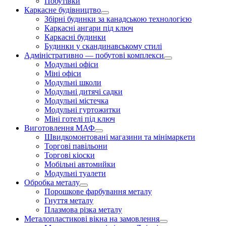
Побутівки
Каркасне будівництво
Збірні будинки за канадською технологією
Каркасні ангари під ключ
Каркасні будинки
Будинки у скандинавському стилі
Адміністративно — побутові комплекси
Модульні офіси
Міні офіси
Модульні школи
Модульні дитячі садки
Модульні містечка
Модульні гуртожитки
Міні готелі під ключ
Виготовлення МАФ
Швидкомонтовані магазини та мінімаркети
Торгові павільони
Торгові кіоски
Мобільні автомийки
Модульні туалети
Обробка металу
Порошкове фарбування металу
Гнуття металу
Плазмова різка металу
Металопластикові вікна на замовлення