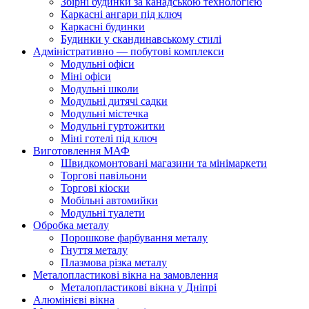
Збірні будинки за канадською технологією
Каркасні ангари під ключ
Каркасні будинки
Будинки у скандинавському стилі
Адміністративно — побутові комплекси
Модульні офіси
Міні офіси
Модульні школи
Модульні дитячі садки
Модульні містечка
Модульні гуртожитки
Міні готелі під ключ
Виготовлення МАФ
Швидкомонтовані магазини та мінімаркети
Торгові павільони
Торгові кіоски
Мобільні автомийки
Модульні туалети
Обробка металу
Порошкове фарбування металу
Гнуття металу
Плазмова різка металу
Металопластикові вікна на замовлення
Металопластикові вікна у Дніпрі
Алюмінієві вікна