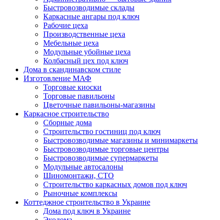
Быстровозводимые склады
Каркасные ангары под ключ
Рабочие цеха
Производственные цеха
Мебельные цеха
Модульные убойные цеха
Колбасный цех под ключ
Дома в скандинавском стиле
Изготовление МАФ
Торговые киоски
Торговые павильоны
Цветочные павильоны-магазины
Каркасное строительство
Сборные дома
Строительство гостиниц под ключ
Быстровозводимые магазины и минимаркеты
Быстровозводимые торговые центры
Быстровозводимые супермаркеты
Модульные автосалоны
Шиномонтажи, СТО
Строительство каркасных домов под ключ
Рыночные комплексы
Коттеджное строительство в Украине
Дома под ключ в Украине
Экодома