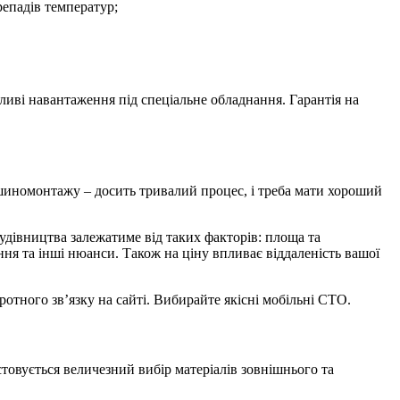
епадів температур;
жливі навантаження під спеціальне обладнання. Гарантія на
 шиномонтажу – досить тривалий процес, і треба мати хороший
будівництва залежатиме від таких факторів: площа та
ня та інші нюанси. Також на ціну впливає віддаленість вашої
тного зв’язку на сайті. Вибирайте якісні мобільні СТО.
товується величезний вибір матеріалів зовнішнього та