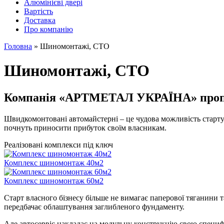
Алюмінієві двері
Вартість
Доставка
Про компанію
Головна
»
Шиномонтажі, СТО
Шиномонтажі, СТО
Компанія «АРТМЕТАЛ УКРАЇНА» пропон
Швидкомонтовані автомайстерні – це чудова можливість стартува
почнуть приносити прибуток своїм власникам.
Реалізовані комплекси під ключ
Комплекс шиномонтаж 40м2
Комплекс шиномонтаж 60м2
Старт власного бізнесу більше не вимагає паперової тяганини 
передбачає облаштування заглибленого фундаменту.
Але автосервіс накладає на модульну конструкцію свою специфі