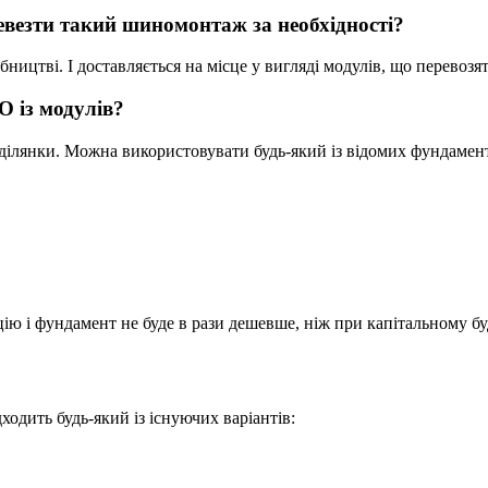
евезти такий шиномонтаж за необхідності?
тві. І доставляється на місце у вигляді модулів, що перевозять
 із модулів?
ділянки. Можна використовувати будь-який із відомих фундамент
ю і фундамент не буде в рази дешевше, ніж при капітальному бу
дить будь-який із існуючих варіантів: