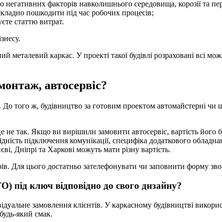
 негативних факторів навколишнього середовища, корозії та пер
 складно пошкодити під час робочих процесів;
уєте статтю витрат.
знесу.
ий металевий каркас. У проекті такої будівлі розраховані всі мо
онтаж, автосервіс?
. До того ж, будівництво за готовим проектом автомайстерні чи
це не так. Якщо ви вирішили замовити автосервіс, вартість його 
ідність підключення комунікації, специфіка додаткового обладнан
ві, Дніпрі та Харкові можуть мати різну вартість.
. Для цього достатньо зателефонувати чи заповнити форму зворо
) під ключ відповідно до свого дизайну?
ідуальне замовлення клієнтів. У каркасному будівництві викорис
будь-який смак.