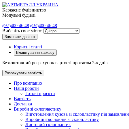
Каркасне будівництво
Модульні будівлі
400 46 48
400 46 48
(068)
(050)
Виберіть своє місто:
Замовити дзвінок
Корисні статті
Влаштування каркасу
Безкоштовний розрахунок вартості протягом 2-х днів
Розрахувати вартість
Про компанію
Наші роботи
Готові проєкти
Вартість
Доставка
Вироби зі склопластику
Виготовлення кузова зі склопластику під замовленн
Виробництво човнів зі склопластику
Листовий склопластик