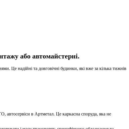
ажу або автомайстерні.
и. Це надійні та довговічні будинки, які вже за кілька тижнів
, автосервіси в Артметал. Це каркасна споруда, яка не
аховувати і масу транспорту, специфічного обладнання та