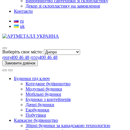
Виробництво сантехніки зі склопластику
Декор зі склопластику на замовлення
Контакти
ru
uk
Виберіть своє місто:
400 46 48
400 46 48
(068)
(050)
Замовити дзвінок
Будинки під ключ
Котеджне будівництво
Модульні будинки
Мобільні будинки
Будинки з контейнерів
Дачні будинки
Екобудинки
Побутівки
Каркасне будівництво
Збірні будинки за канадською технологією