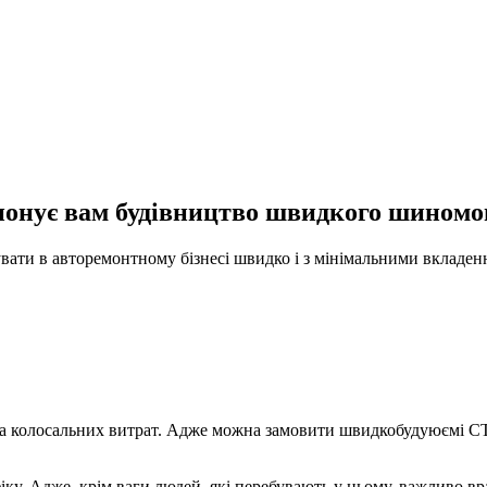
ує вам будівництво швидкого шиномонт
ти в авторемонтному бізнесі швидко і з мінімальними вкладенням
та колосальних витрат. Адже можна замовити швидкобудуюємі СТО
ку. Адже, крім ваги людей, які перебувають у ньому, важливо вр