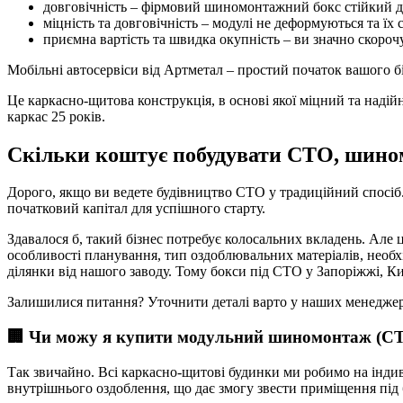
довговічність – фірмовий шиномонтажний бокс стійкий до
міцність та довговічність – модулі не деформуються та їх
приємна вартість та швидка окупність – ви значно скороч
Мобільні автосервіси від Артметал – простий початок вашого бі
Це каркасно-щитова конструкція, в основі якої міцний та надійн
каркас 25 років.
Скільки коштує побудувати СТО, шином
Дорого, якщо ви ведете будівництво СТО у традиційний спосіб
початковий капітал для успішного старту.
Здавалося б, такий бізнес потребує колосальних вкладень. Але 
особливості планування, тип оздоблювальних матеріалів, необх
ділянки від нашого заводу. Тому бокси під СТО у Запоріжжі, Киє
Залишилися питання? Уточнити деталі варто у наших менеджерів
🏢 Чи можу я купити модульний шиномонтаж (СТО
Так звичайно. Всі каркасно-щитові будинки ми робимо на індив
внутрішнього оздоблення, що дає змогу звести приміщення під 