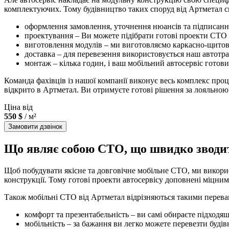
комплектуючих. Тому будівництво таких споруд від Артметал скл
оформлення замовлення, уточнення нюансів та підписанн
проектування – Ви можете підібрати готові проекти СТО а
виготовлення модулів – ми виготовляємо каркасно-щитову
доставка – для перевезення використовується наш автотра
монтаж – кілька годин, і ваш мобільний автосервіс готови
Команда фахівців із нашої компанії виконує весь комплекс про
відкрито в Артметал. Ви отримуєте готові рішення за лояльною
Ціна від
550 $
/ м²
Замовити дзвінок
Що являє собою СТО, що швидко зводит
Щоб побудувати якісне та довговічне мобільне СТО, ми викорис
конструкції. Тому готові проекти автосервісу доповнені міцним
Також мобільні СТО від Артметал відрізняються такими перева
комфорт та презентабельність – ви самі обираєте підход
мобільність – за бажання ви легко можете перевезти будів