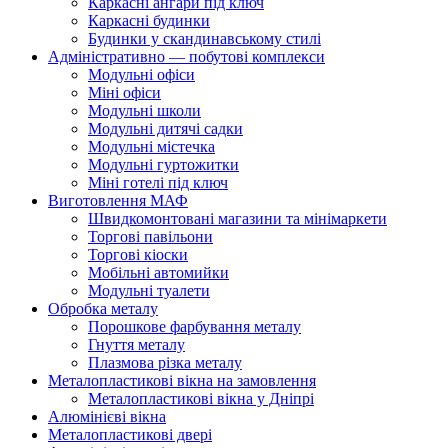
Каркасні ангари під ключ
Каркасні будинки
Будинки у скандинавському стилі
Адміністративно — побутові комплекси
Модульні офіси
Міні офіси
Модульні школи
Модульні дитячі садки
Модульні містечка
Модульні гуртожитки
Міні готелі під ключ
Виготовлення МАФ
Швидкомонтовані магазини та мінімаркети
Торгові павільони
Торгові кіоски
Мобільні автомийки
Модульні туалети
Обробка металу
Порошкове фарбування металу
Гнуття металу
Плазмова різка металу
Металопластикові вікна на замовлення
Металопластикові вікна у Дніпрі
Алюмінієві вікна
Металопластикові двері