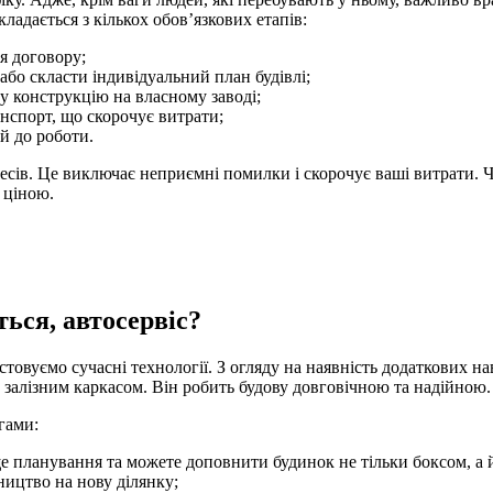
адається з кількох обов’язкових етапів:
я договору;
бо скласти індивідуальний план будівлі;
 конструкцію на власному заводі;
нспорт, що скорочує витрати;
й до роботи.
цесів. Це виключає неприємні помилки і скорочує ваші витрати.
 ціною.
ься, автосервіс?
товуємо сучасні технології. З огляду на наявність додаткових 
 залізним каркасом. Він робить будову довговічною та надійною.
гами:
яще планування та можете доповнити будинок не тільки боксом, а
ництво на нову ділянку;