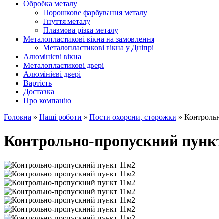
Обробка металу
Порошкове фарбування металу
Гнуття металу
Плазмова різка металу
Металопластикові вікна на замовлення
Металопластикові вікна у Дніпрі
Алюмінієві вікна
Металопластикові двері
Алюмінієві двері
Вартість
Доставка
Про компанію
Головна
»
Наші роботи
»
Пости охорони, сторожки
»
Контроль
Контрольно-пропускний пунк