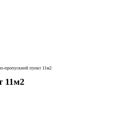
но-пропускний пункт 11м2
т 11м2