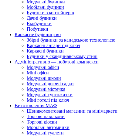
Модульні будинки
Мобільні будинки
Будинки з контейнерів
Дачні будинки
Екобудинки
Побутівки
Каркасне будівництво
Збірні будинки за канадською технологією
Каркасні ангари під ключ
Каркасні будинки
Будинки у скандинавському стилі
Адміністративно — побутові комплекси
Модульні офіси
Міні офіси
Модульні школи
Модульні дитячі садки
Модульні містечка
Модульні гуртожитки
Міні готелі під ключ
Виготовлення МАФ
Швидкомонтовані магазини та мінімаркети
Торгові павільони
Торгові кіоски
Мобільні автомийки
Модульні туалети