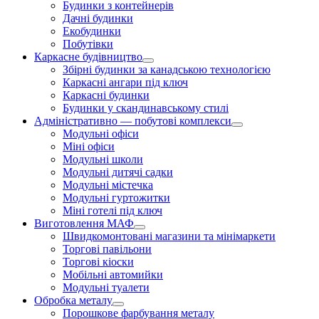
Будинки з контейнерів
Дачні будинки
Екобудинки
Побутівки
Каркасне будівництво
Збірні будинки за канадською технологією
Каркасні ангари під ключ
Каркасні будинки
Будинки у скандинавському стилі
Адміністративно — побутові комплекси
Модульні офіси
Міні офіси
Модульні школи
Модульні дитячі садки
Модульні містечка
Модульні гуртожитки
Міні готелі під ключ
Виготовлення МАФ
Швидкомонтовані магазини та мінімаркети
Торгові павільони
Торгові кіоски
Мобільні автомийки
Модульні туалети
Обробка металу
Порошкове фарбування металу