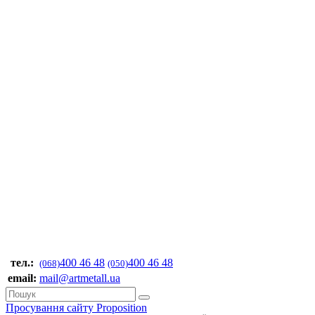
тел.:
400 46 48
400 46 48
(068)
(050)
email:
mail@artmetall.ua
Просування сайту Proposition