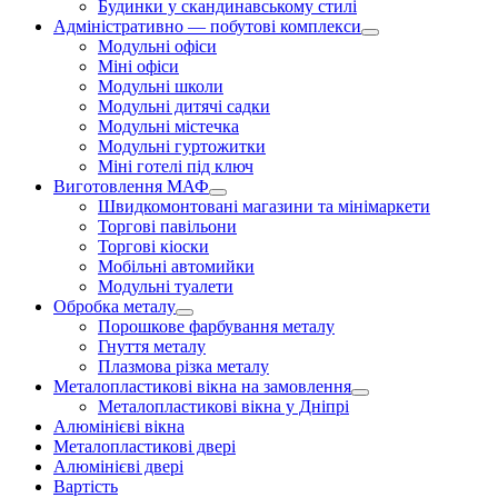
Будинки у скандинавському стилі
Адміністративно — побутові комплекси
Модульні офіси
Міні офіси
Модульні школи
Модульні дитячі садки
Модульні містечка
Модульні гуртожитки
Міні готелі під ключ
Виготовлення МАФ
Швидкомонтовані магазини та мінімаркети
Торгові павільони
Торгові кіоски
Мобільні автомийки
Модульні туалети
Обробка металу
Порошкове фарбування металу
Гнуття металу
Плазмова різка металу
Металопластикові вікна на замовлення
Металопластикові вікна у Дніпрі
Алюмінієві вікна
Металопластикові двері
Алюмінієві двері
Вартість