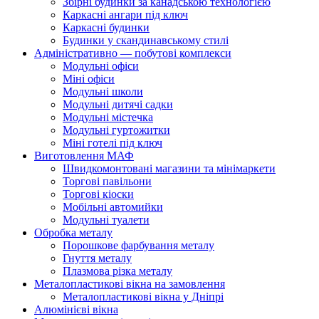
Збірні будинки за канадською технологією
Каркасні ангари під ключ
Каркасні будинки
Будинки у скандинавському стилі
Адміністративно — побутові комплекси
Модульні офіси
Міні офіси
Модульні школи
Модульні дитячі садки
Модульні містечка
Модульні гуртожитки
Міні готелі під ключ
Виготовлення МАФ
Швидкомонтовані магазини та мінімаркети
Торгові павільони
Торгові кіоски
Мобільні автомийки
Модульні туалети
Обробка металу
Порошкове фарбування металу
Гнуття металу
Плазмова різка металу
Металопластикові вікна на замовлення
Металопластикові вікна у Дніпрі
Алюмінієві вікна