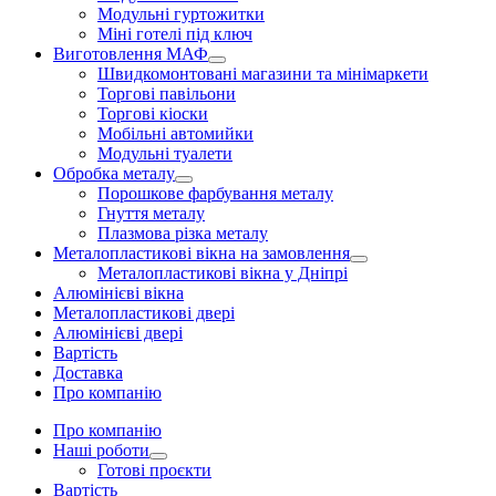
Модульні гуртожитки
Міні готелі під ключ
Виготовлення МАФ
Швидкомонтовані магазини та мінімаркети
Торгові павільони
Торгові кіоски
Мобільні автомийки
Модульні туалети
Обробка металу
Порошкове фарбування металу
Гнуття металу
Плазмова різка металу
Металопластикові вікна на замовлення
Металопластикові вікна у Дніпрі
Алюмінієві вікна
Металопластикові двері
Алюмінієві двері
Вартість
Доставка
Про компанію
Про компанію
Наші роботи
Готові проєкти
Вартість