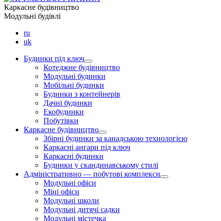
Каркасне будівництво
Модульні будівлі
ru
uk
Будинки під ключ
Котеджне будівництво
Модульні будинки
Мобільні будинки
Будинки з контейнерів
Дачні будинки
Екобудинки
Побутівки
Каркасне будівництво
Збірні будинки за канадською технологією
Каркасні ангари під ключ
Каркасні будинки
Будинки у скандинавському стилі
Адміністративно — побутові комплекси
Модульні офіси
Міні офіси
Модульні школи
Модульні дитячі садки
Модульні містечка