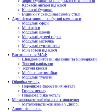
Збірні будинки за канадською технологією
Каркасні ангари під ключ
Каркасні будинки
Будинки у скандинавському стилі
Адміністративно — побутові комплекси
Модульні офіси
Міні офіси
Модульні школи
Модульні дитячі садки
Модульні містечка
Модульні гуртожитки
Міні готелі під ключ
Виготовлення МАФ
Швидкомонтовані магазини та мінімаркети
Торгові павільони
Торгові кіоски
Мобільні автомийки
Модульні туалети
Обробка металу
Порошкове фарбування металу
Гнуття металу
Плазмова різка металу
Металопластикові вікна на замовлення
Металопластикові вікна у Дніпрі
Алюмінієві вікна