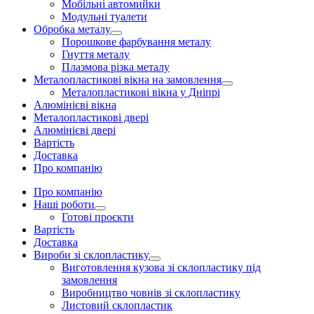
Мобільні автомийки
Модульні туалети
Обробка металу
Порошкове фарбування металу
Гнуття металу
Плазмова різка металу
Металопластикові вікна на замовлення
Металопластикові вікна у Дніпрі
Алюмінієві вікна
Металопластикові двері
Алюмінієві двері
Вартість
Доставка
Про компанію
Про компанію
Наші роботи
Готові проєкти
Вартість
Доставка
Вироби зі склопластику
Виготовлення кузова зі склопластику під
замовлення
Виробництво човнів зі склопластику
Листовий склопластик