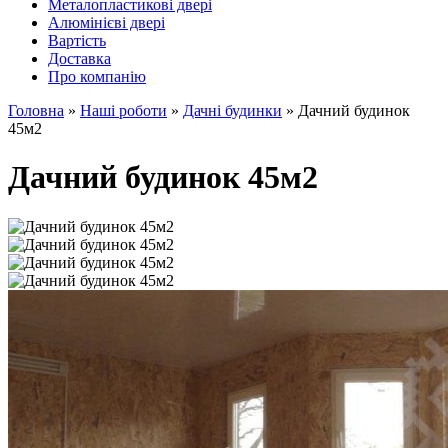
Металопластикові двері
Алюмінієві двері
Вартість
Доставка
Про компанію
Головна
»
Наші роботи
»
Дачні будинки
»
Дачний будинок
45м2
Дачний будинок 45м2