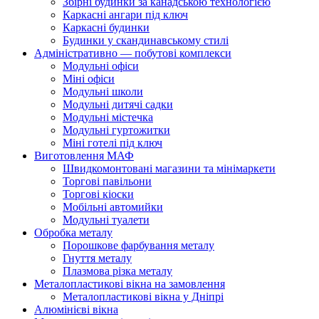
Збірні будинки за канадською технологією
Каркасні ангари під ключ
Каркасні будинки
Будинки у скандинавському стилі
Адміністративно — побутові комплекси
Модульні офіси
Міні офіси
Модульні школи
Модульні дитячі садки
Модульні містечка
Модульні гуртожитки
Міні готелі під ключ
Виготовлення МАФ
Швидкомонтовані магазини та мінімаркети
Торгові павільони
Торгові кіоски
Мобільні автомийки
Модульні туалети
Обробка металу
Порошкове фарбування металу
Гнуття металу
Плазмова різка металу
Металопластикові вікна на замовлення
Металопластикові вікна у Дніпрі
Алюмінієві вікна