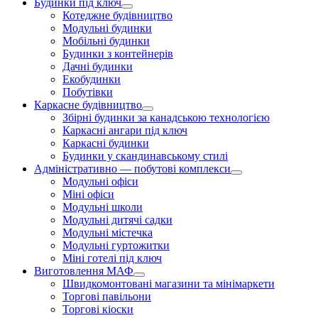
Будинки під ключ
Котеджне будівництво
Модульні будинки
Мобільні будинки
Будинки з контейнерів
Дачні будинки
Екобудинки
Побутівки
Каркасне будівництво
Збірні будинки за канадською технологією
Каркасні ангари під ключ
Каркасні будинки
Будинки у скандинавському стилі
Адміністративно — побутові комплекси
Модульні офіси
Міні офіси
Модульні школи
Модульні дитячі садки
Модульні містечка
Модульні гуртожитки
Міні готелі під ключ
Виготовлення МАФ
Швидкомонтовані магазини та мінімаркети
Торгові павільони
Торгові кіоски