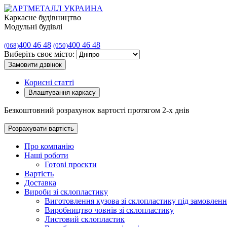
Каркасне будівництво
Модульні будівлі
400 46 48
400 46 48
(068)
(050)
Виберіть своє місто:
Замовити дзвінок
Корисні статті
Влаштування каркасу
Безкоштовний розрахунок вартості протягом 2-х днів
Розрахувати вартість
Про компанію
Наші роботи
Готові проєкти
Вартість
Доставка
Вироби зі склопластику
Виготовлення кузова зі склопластику під замовленн
Виробництво човнів зі склопластику
Листовий склопластик