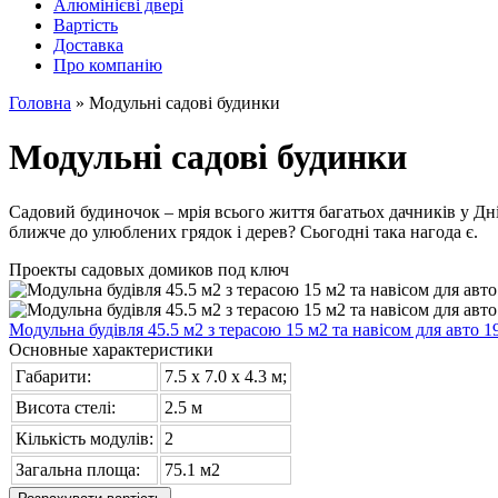
Алюмінієві двері
Вартість
Доставка
Про компанію
Головна
»
Модульні садові будинки
Модульні садові будинки
Садовий будиночок – мрія всього життя багатьох дачників у Дні
ближче до улюблених грядок і дерев? Сьогодні така нагода є.
Проекты садовых домиков под ключ
Модульна будівля 45.5 м2 з терасою 15 м2 та навісом для авто 1
Основные характеристики
Габарити:
7.5 х 7.0 x 4.3 м;
Висота стелі:
2.5 м
Кількість модулів:
2
Загальна площа:
75.1 м2