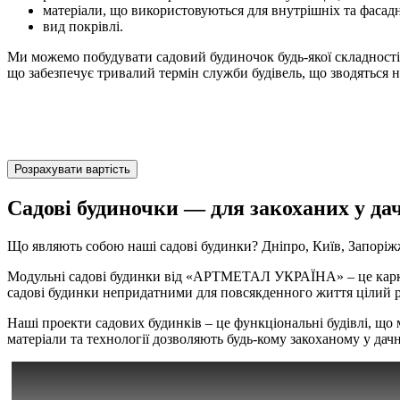
матеріали, що використовуються для внутрішніх та фасадн
вид покрівлі.
Ми можемо побудувати садовий будиночок будь-якої складності. 
що забезпечує тривалий термін служби будівель, що зводяться н
Розрахувати вартість
Садові будиночки ― для закоханих у да
Що являють собою наші садові будинки? Дніпро, Київ, Запоріжж
Модульні садові будинки від «АРТМЕТАЛ УКРАЇНА» – це каркасн
садові будинки непридатними для повсякденного життя цілий р
Наші проекти садових будинків – це функціональні будівлі, що
матеріали та технології дозволяють будь-кому закоханому у да