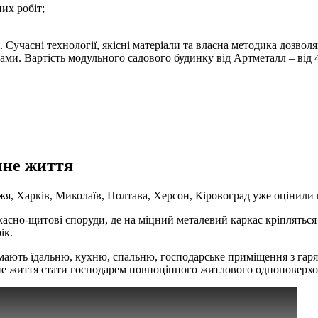
их робіт;
Сучасні технології, якісні матеріали та власна методика дозвол
ами. Вартість модульного садового будинку від Артметалл – від 4
чне життя
я, Харків, Миколаїв, Полтава, Херсон, Кіровоград уже оцінили в
о-щитові споруди, де на міцний металевий каркас кріпляться об
ік.
 мають їдальню, кухню, спальню, господарське приміщення з гар
чне життя стати господарем повноцінного житлового одноповерхо