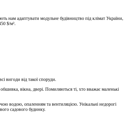
яють нам адаптувати модульне будівництво під клімат України,
50 $/м².
сі вигоди від такої споруди.
шивка, вікна, двері. Помиляються ті, хто вважає маленькі
ячою водою, опаленням та вентиляцією. Унікальні недорогі
вого садового будинку.