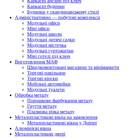
Каркасні ангари під ключ
Каркасні будинки
Будинки у скандинавському стилі
Адміністративно — побутові комплекси
Модульні офіси
Міні офіси
Модульні школи
Модульні дитячі садки
Модульні містечка
Модульні гуртожитки
Міні готелі під ключ
Виготовлення МАФ
Швидкомонтовані магазини та мінімаркети
Торгові павільони
Торгові кіоски
Мобільні автомийки
Модульні туалети
Обробка металу
Порошкове фарбування металу
Гнуття металу
Плазмова різка металу
Металопластикові вікна на замовлення
Металопластикові вікна у Дніпрі
Алюмінієві вікна
Металопластикові двері