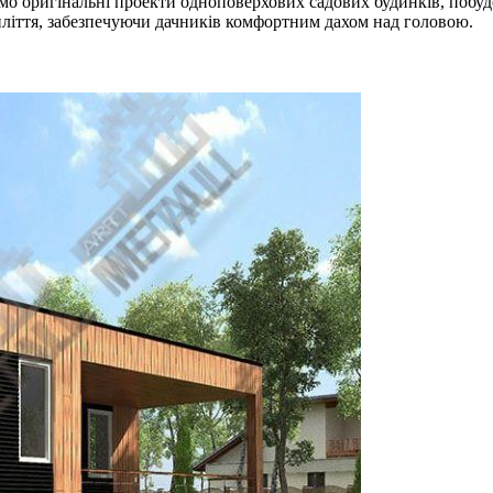
о оригінальні проекти одноповерхових садових будинків, побуд
тиліття, забезпечуючи дачників комфортним дахом над головою.