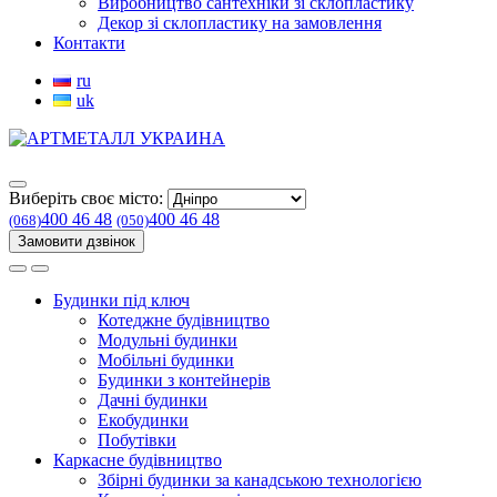
Виробництво сантехніки зі склопластику
Декор зі склопластику на замовлення
Контакти
ru
uk
Виберіть своє місто:
400 46 48
400 46 48
(068)
(050)
Замовити дзвінок
Будинки під ключ
Котеджне будівництво
Модульні будинки
Мобільні будинки
Будинки з контейнерів
Дачні будинки
Екобудинки
Побутівки
Каркасне будівництво
Збірні будинки за канадською технологією