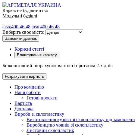
Каркасне будівництво
Модульні будівлі
400 46 48
400 46 48
(068)
(050)
Виберіть своє місто:
Замовити дзвінок
Корисні статті
Влаштування каркасу
Безкоштовний розрахунок вартості протягом 2-х днів
Розрахувати вартість
Про компанію
Наші роботи
Готові проєкти
Вартість
Доставка
Вироби зі склопластику
Виготовлення кузова зі склопластику під замовленн
Виробництво човнів зі склопластику
Листовий склопластик