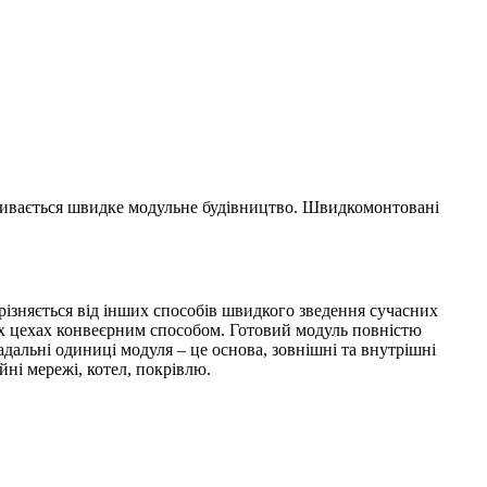
звивається швидке модульне будівництво. Швидкомонтовані
різняється від інших способів швидкого зведення сучасних
их цехах конвеєрним способом. Готовий модуль повністю
дальні одиниці модуля – це основа, зовнішні та внутрішні
йні мережі, котел, покрівлю.