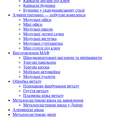
Каркасні ангари під ключ
Каркасні будинки
Будинки у скандинавському стилі
Адміністративно — побутові комплекси
Модульні офіси
Міні офіси
Модульні школи
Модульні дитячі садки
Модульні містечка
Модульні гуртожитки
Міні готелі під ключ
Виготовлення МАФ
Швидкомонтовані магазини та мінімаркети
Торгові павільони
Торгові кіоски
Мобільні автомийки
Модульні туалети
Обробка металу
Порошкове фарбування металу
Гнуття металу
Плазмова різка металу
Металопластикові вікна на замовлення
Металопластикові вікна у Дніпрі
Алюмінієві вікна
Металопластикові двері