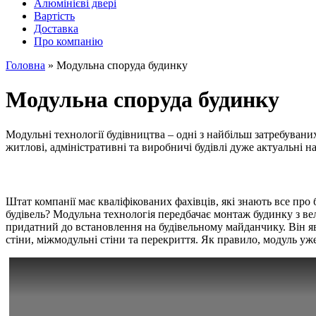
Алюмінієві двері
Вартість
Доставка
Про компанію
Головна
»
Модульна споруда будинку
Модульна споруда будинку
Модульні технології будівництва – одні з найбільш затребува
житлові, адміністративні та виробничі будівлі дуже актуальні н
Штат компанії має кваліфікованих фахівців, які знають все про
будівель? Модульна технологія передбачає монтаж будинку з ве
придатний до встановлення на будівельному майданчику. Він яв
стіни, міжмодульні стіни та перекриття. Як правило, модуль уже