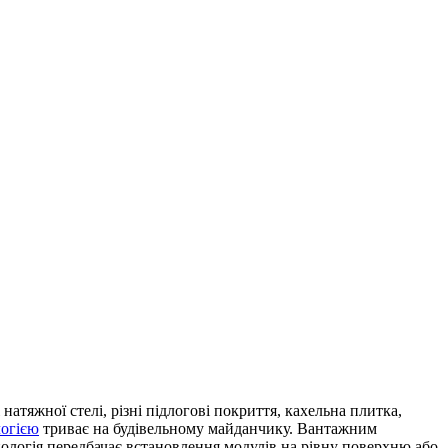
атяжної стелі, різні підлогові покриття, кахельна плитка,
логією
триває на будівельному майданчику. Вантажним
хнологія передбачає встановлення модулів на рівну поверхню або