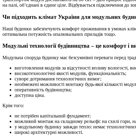
на палі, об’єднані в єдине ціле. Відбувається підключення до 
Чи підходить клімат України для модульних буди
Наші будинки забезпечують комфорт проживання в умовах клімату
оптимальна потужність опалювальних приладів тощо.
Модульні технології будівництва – це комфорт і в
Модульна споруда будинку має безсумнівні переваги перед тра
виготовлення модулів за відсутності впливу вологості, ви
високотехнологічні якості модулів, функціональність;
суворе дотримання технологічних вимог;
необмежені можливості монтажу будь-якої кількості модул
оперативність будівництва;
доступна ціна.
Крім того:
не потрібен капітальний фундамент;
можливий монтаж на складному рельєфі: на схилі гори, на
у модульному будинку завжди тепло: немає технологічних 
широкі архітектурні можливості.