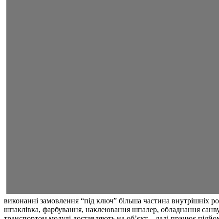
виконанні замовлення “під ключ” більша частина внутрішніх роб
шпаклівка, фарбування, наклеювання шпалер, обладнання санвуз
транспортом модулі доставляють на об’єкт – далі працює підйом