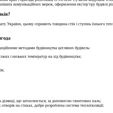
зовнішніх комунікаційних мереж, оформлення екстер’єру будівлі р
нків?
 України, цьому сприяють товщина стін і ступінь їхнього теплоза
игода
диційними методами будівництва цегляних будівель:
соких і низьких температур на хід будівництва;
ів;
 ділянці, що затоплюється, за допомогою гвинтових паль;
отворів на стиках, добре розроблена система теплоізоляції;