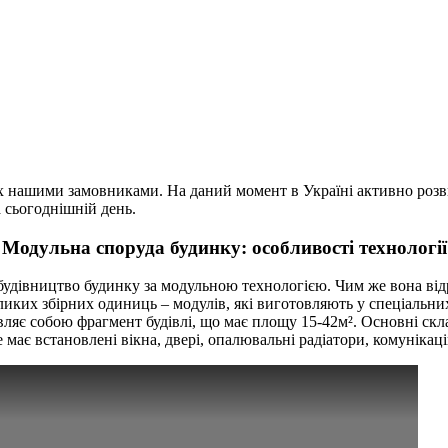
них нашими замовниками. На даний момент в Україні активно ро
а сьогоднішній день.
Модульна споруда будинку: особливості технології
 будівництво будинку за модульною технологією. Чим же вона від
ликих збірних одиниць – модулів, які виготовляють у спеціальн
ляє собою фрагмент будівлі, що має площу 15-42м². Основні скла
 має встановлені вікна, двері, опалювальні радіатори, комунікаці