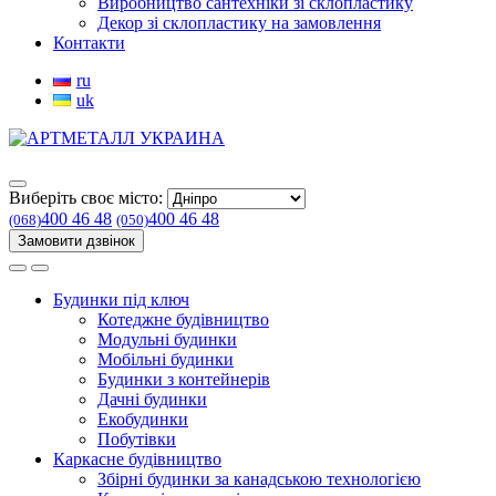
Виробництво сантехніки зі склопластику
Декор зі склопластику на замовлення
Контакти
ru
uk
Виберіть своє місто:
400 46 48
400 46 48
(068)
(050)
Замовити дзвінок
Будинки під ключ
Котеджне будівництво
Модульні будинки
Мобільні будинки
Будинки з контейнерів
Дачні будинки
Екобудинки
Побутівки
Каркасне будівництво
Збірні будинки за канадською технологією