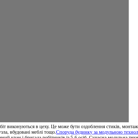
іт виконуються в цеху. Це може бути оздоблення стиків, монтаж н
ла, вбудовані меблі тощо.
Споруда будинку за модульною техно
ний кран і бригада робітників із 5-6 осіб. Сучасна модульна те