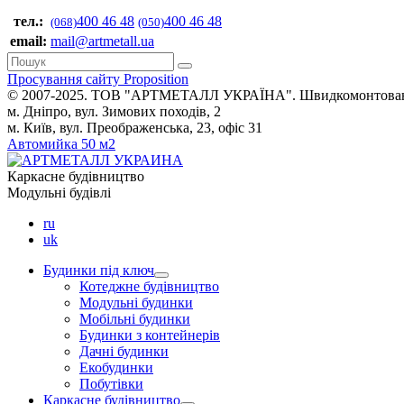
тел.:
400 46 48
400 46 48
(068)
(050)
email:
mail@artmetall.ua
Просування сайту Proposition
© 2007-2025. ТОВ "AРТМЕТАЛЛ УКРАЇНА". Швидкомонтовані буд
м. Дніпро, вул. Зимових походів, 2
м. Київ, вул. Преображенська, 23, офіс 31
Автомийка 50 м2
Каркасне будівництво
Модульні будівлі
ru
uk
Будинки під ключ
Котеджне будівництво
Модульні будинки
Мобільні будинки
Будинки з контейнерів
Дачні будинки
Екобудинки
Побутівки
Каркасне будівництво