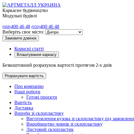
Каркасне будівництво
Модульні будівлі
400 46 48
400 46 48
(068)
(050)
Виберіть своє місто:
Замовити дзвінок
Корисні статті
Влаштування каркасу
Безкоштовний розрахунок вартості протягом 2-х днів
Розрахувати вартість
Про компанію
Наші роботи
Готові проєкти
Вартість
Доставка
Вироби зі склопластику
Виготовлення кузова зі склопластику під замовленн
Виробництво човнів зі склопластику
Листовий склопластик