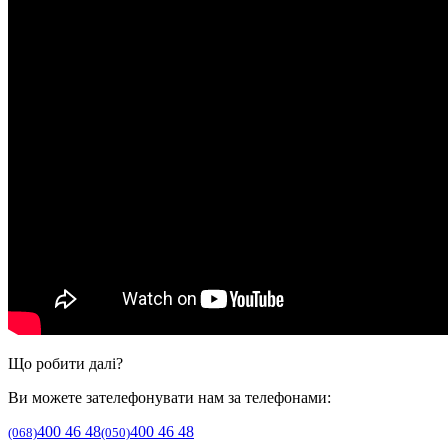
Що робити далі?
Ви можете зателефонувати нам за телефонами:
400 46 48
400 46 48
(068)
(050)