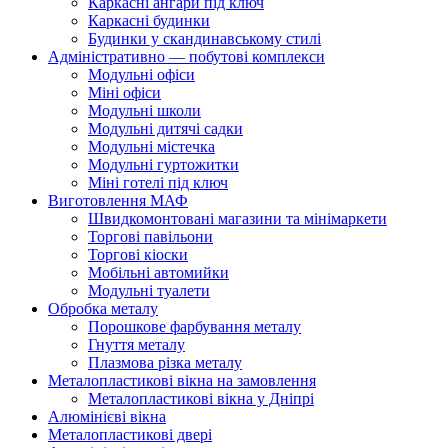
Каркасні ангари під ключ
Каркасні будинки
Будинки у скандинавському стилі
Адміністративно — побутові комплекси
Модульні офіси
Міні офіси
Модульні школи
Модульні дитячі садки
Модульні містечка
Модульні гуртожитки
Міні готелі під ключ
Виготовлення МАФ
Швидкомонтовані магазини та мінімаркети
Торгові павільони
Торгові кіоски
Мобільні автомийки
Модульні туалети
Обробка металу
Порошкове фарбування металу
Гнуття металу
Плазмова різка металу
Металопластикові вікна на замовлення
Металопластикові вікна у Дніпрі
Алюмінієві вікна
Металопластикові двері