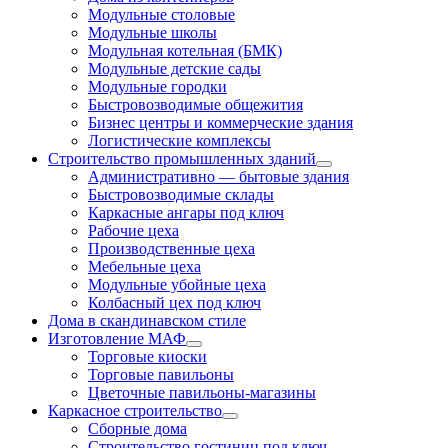
Модульные столовые
Модульные школы
Модульная котельная (БМК)
Модульные детские сады
Модульные городки
Быстровозводимые общежития
Бизнес центры и коммерческие здания
Логистические комплексы
Строительство промышленных зданий
Административно — бытовые здания
Быстровозводимые склады
Каркасные ангары под ключ
Рабочие цеха
Производственные цеха
Мебельные цеха
Модульные убойные цеха
Колбасный цех под ключ
Дома в скандинавском стиле
Изготовление МАФ
Торговые киоски
Торговые павильоны
Цветочные павильоны-магазины
Каркасное строительство
Сборные дома
Строительство гостиниц под ключ