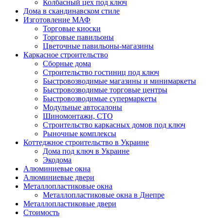
Колбасный цех под ключ
Дома в скандинавском стиле
Изготовление МАФ
Торговые киоски
Торговые павильоны
Цветочные павильоны-магазины
Каркасное строительство
Сборные дома
Строительство гостиниц под ключ
Быстровозводимые магазины и минимаркеты
Быстровозводимые торговые центры
Быстровозводимые супермаркеты
Модульные автосалоны
Шиномонтажи, СТО
Строительство каркасных домов под ключ
Рыночные комплексы
Коттеджное строительство в Украине
Дома под ключ в Украине
Экодома
Алюминиевые окна
Алюминиевые двери
Металлопластиковые окна
Металлопластиковые окна в Днепре
Металлопластиковые двери
Стоимость