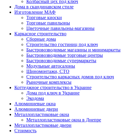
Колбасный цех под ключ
Дома в скандинавском стиле
Изготовление МАФ
Торговые киоски
Торговые павильоны
Цветочные павильоны-магазины
Каркасное строительство
Сборные дома
Строительство гостиниц под ключ
Быстровозводимые магазины и минимаркеты
Быстровозводимые торговые центры
Быстровозводимые супермаркеты
Модульные автосалоны
Шиномонтажи, СТО
Строительство каркасных домов под ключ
Рыночные комплексы
Коттеджное строительство в Украине
Дома под ключ в Украине
Экодома
Алюминиевые окна
Алюминиевые двери
Металлопластиковые окна
Металлопластиковые окна в Днепре
Металлопластиковые двери
Стоимость