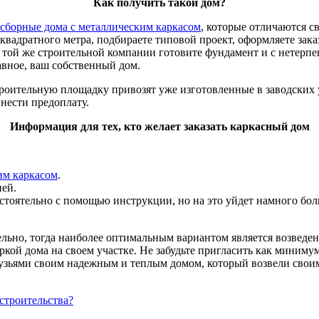
Как получить такой дом?
сборные дома с металлическим каркасом
, которые отличаются с
 квадратного метра, подбираете типовой проект, оформляете зак
 той же строительной компании готовите фундамент и с нетерпени
авное, ваш собственный дом.
строительную площадку привозят уже изготовленные в заводских
внести предоплату.
Информация для тех, кто желает заказать каркасный дом
им каркасом
.
ней.
стоятельно с помощью инструкции, но на это уйдет намного бол
ельно, тогда наиболее оптимальным вариантом является возведе
ркой дома на своем участке. Не забудьте пригласить как минимум
рузьями своим надежным и теплым домом, который возвели своим
 строительства?