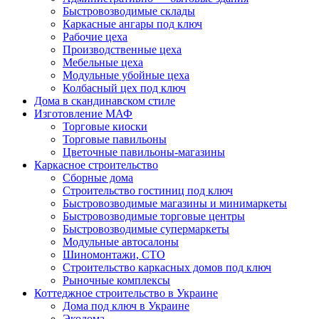
Быстровозводимые склады
Каркасные ангары под ключ
Рабочие цеха
Производственные цеха
Мебельные цеха
Модульные убойные цеха
Колбасный цех под ключ
Дома в скандинавском стиле
Изготовление МАФ
Торговые киоски
Торговые павильоны
Цветочные павильоны-магазины
Каркасное строительство
Сборные дома
Строительство гостиниц под ключ
Быстровозводимые магазины и минимаркеты
Быстровозводимые торговые центры
Быстровозводимые супермаркеты
Модульные автосалоны
Шиномонтажи, СТО
Строительство каркасных домов под ключ
Рыночные комплексы
Коттеджное строительство в Украине
Дома под ключ в Украине
Экодома