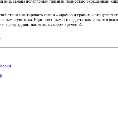
ьный вид, самым популярным признан полностью окрашенный ки
йством имитировать камни – мрамор и гранит, и это делает ег
альным и уютным. Единственным его недостатком является высо
 города удивят нас этим в скором времени).
)
сборки
ей