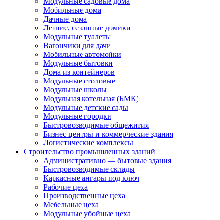
Модульные садовые дома
Мобильные дома
Дачные дома
Летние, сезонные домики
Модульные туалеты
Вагончики для дачи
Мобильные автомойки
Модульные бытовки
Дома из контейнеров
Модульные столовые
Модульные школы
Модульная котельная (БМК)
Модульные детские сады
Модульные городки
Быстровозводимые общежития
Бизнес центры и коммерческие здания
Логистические комплексы
Строительство промышленных зданий
Административно — бытовые здания
Быстровозводимые склады
Каркасные ангары под ключ
Рабочие цеха
Производственные цеха
Мебельные цеха
Модульные убойные цеха