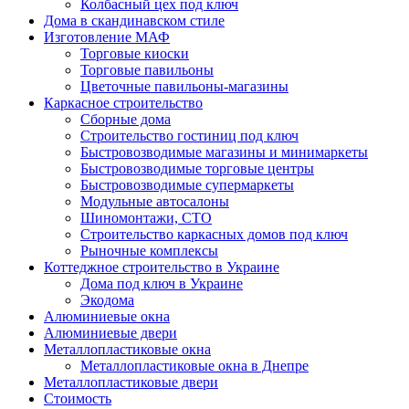
Колбасный цех под ключ
Дома в скандинавском стиле
Изготовление МАФ
Торговые киоски
Торговые павильоны
Цветочные павильоны-магазины
Каркасное строительство
Сборные дома
Строительство гостиниц под ключ
Быстровозводимые магазины и минимаркеты
Быстровозводимые торговые центры
Быстровозводимые супермаркеты
Модульные автосалоны
Шиномонтажи, СТО
Строительство каркасных домов под ключ
Рыночные комплексы
Коттеджное строительство в Украине
Дома под ключ в Украине
Экодома
Алюминиевые окна
Алюминиевые двери
Металлопластиковые окна
Металлопластиковые окна в Днепре
Металлопластиковые двери
Стоимость