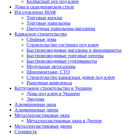
Колбасный цех под ключ
Дома в скандинавском стиле
Изготовление МАФ
Торговые киоски
Торговые павильоны
Цветочные павильоны-магазины
Каркасное строительство
Сборные дома
Строительство гостиниц под ключ
Быстровозводимые магазины и минимаркеты
Быстровозводимые торговые центры
Быстровозводимые супермаркеты
Модульные автосалоны
Шиномонтажи, СТО
Строительство каркасных домов под ключ
Рыночные комплексы
Коттеджное строительство в Украине
Дома под ключ в Украине
Экодома
Алюминиевые окна
Алюминиевые двери
Металлопластиковые окна
Металлопластиковые окна в Днепре
Металлопластиковые двери
Стоимость