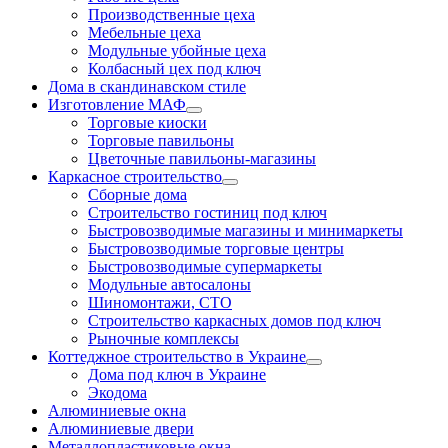
Производственные цеха
Мебельные цеха
Модульные убойные цеха
Колбасный цех под ключ
Дома в скандинавском стиле
Изготовление МАФ
Торговые киоски
Торговые павильоны
Цветочные павильоны-магазины
Каркасное строительство
Сборные дома
Строительство гостиниц под ключ
Быстровозводимые магазины и минимаркеты
Быстровозводимые торговые центры
Быстровозводимые супермаркеты
Модульные автосалоны
Шиномонтажи, СТО
Строительство каркасных домов под ключ
Рыночные комплексы
Коттеджное строительство в Украине
Дома под ключ в Украине
Экодома
Алюминиевые окна
Алюминиевые двери
Металлопластиковые окна