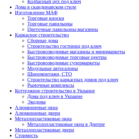
Колбасный цех под ключ
Дома в скандинавском стиле
Изготовление МАФ
Торговые киоски
Торговые павильоны
Цветочные павильоны-магазины
Каркасное строительство
Сборные дома
Строительство гостиниц под ключ
Быстровозводимые магазины и минимаркеты
Быстровозводимые торговые центры
Быстровозводимые супермаркеты
Модульные автосалоны
Шиномонтажи, СТО
Строительство каркасных домов под ключ
Рыночные комплексы
Коттеджное строительство в Украине
Дома под ключ в Украине
Экодома
Алюминиевые окна
Алюминиевые двери
Металлопластиковые окна
Металлопластиковые окна в Днепре
Металлопластиковые двери
Стоимость