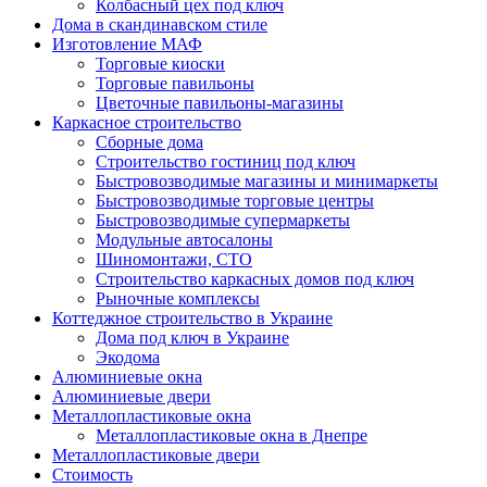
Колбасный цех под ключ
Дома в скандинавском стиле
Изготовление МАФ
Торговые киоски
Торговые павильоны
Цветочные павильоны-магазины
Каркасное строительство
Сборные дома
Строительство гостиниц под ключ
Быстровозводимые магазины и минимаркеты
Быстровозводимые торговые центры
Быстровозводимые супермаркеты
Модульные автосалоны
Шиномонтажи, СТО
Строительство каркасных домов под ключ
Рыночные комплексы
Коттеджное строительство в Украине
Дома под ключ в Украине
Экодома
Алюминиевые окна
Алюминиевые двери
Металлопластиковые окна
Металлопластиковые окна в Днепре
Металлопластиковые двери
Стоимость