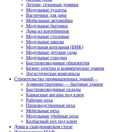
Летние, сезонные домики
Модульные туалеты
Вагончики для дачи
Мобильные автомойки
Модульные бытовки
Дома из контейнеров
Модульные столовые
Модульные школы
Модульная котельная (БМК)
Модульные детские сады
Модульные городки
Быстровозводимые общежития
Бизнес центры и коммерческие здания
Логистические комплексы
Строительство промышленных зданий
Административно — бытовые здания
Быстровозводимые склады
Каркасные ангары под ключ
Рабочие цеха
Производственные цеха
Мебельные цеха
Модульные убойные цеха
Колбасный цех под ключ
Дома в скандинавском стиле
Изготовление МАФ