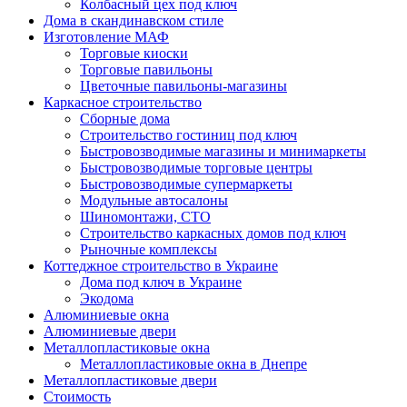
Колбасный цех под ключ
Дома в скандинавском стиле
Изготовление МАФ
Торговые киоски
Торговые павильоны
Цветочные павильоны-магазины
Каркасное строительство
Сборные дома
Строительство гостиниц под ключ
Быстровозводимые магазины и минимаркеты
Быстровозводимые торговые центры
Быстровозводимые супермаркеты
Модульные автосалоны
Шиномонтажи, СТО
Строительство каркасных домов под ключ
Рыночные комплексы
Коттеджное строительство в Украине
Дома под ключ в Украине
Экодома
Алюминиевые окна
Алюминиевые двери
Металлопластиковые окна
Металлопластиковые окна в Днепре
Металлопластиковые двери
Стоимость