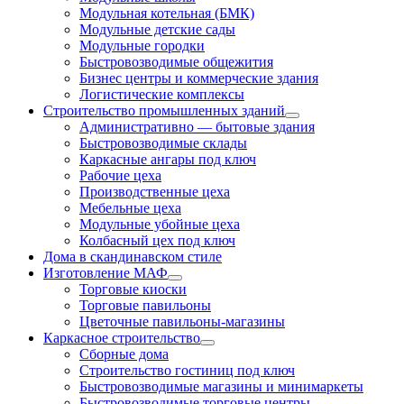
Модульная котельная (БМК)
Модульные детские сады
Модульные городки
Быстровозводимые общежития
Бизнес центры и коммерческие здания
Логистические комплексы
Строительство промышленных зданий
Административно — бытовые здания
Быстровозводимые склады
Каркасные ангары под ключ
Рабочие цеха
Производственные цеха
Мебельные цеха
Модульные убойные цеха
Колбасный цех под ключ
Дома в скандинавском стиле
Изготовление МАФ
Торговые киоски
Торговые павильоны
Цветочные павильоны-магазины
Каркасное строительство
Сборные дома
Строительство гостиниц под ключ
Быстровозводимые магазины и минимаркеты
Быстровозводимые торговые центры