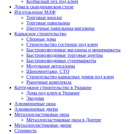
Колбасный цех под ключ
Дома в скандинавском стиле
Изготовление МАФ
Торговые киоски
Торговые павильоны
Цветочные павильоны-магазины
Каркасное строительство
Сборные дома
Строительство гостиниц под ключ
Быстровозводимые магазины и минимаркеты
Быстровозводимые торговые центры
Быстровозводимые супермаркеты
Модульные автосалоны
Шиномонтажи, СТО
Строительство каркасных домов под ключ
Рыночные комплексы
Коттеджное строительство в Украине
Дома под ключ в Украине
Экодома
Алюминиевые окна
Алюминиевые двери
Металлопластиковые окна
Металлопластиковые окна в Днепре
Металлопластиковые двери
Стоимость