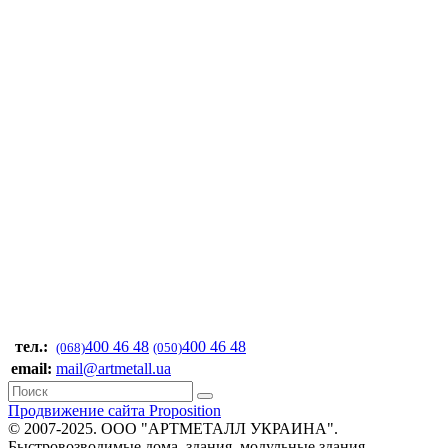
тел.:
400 46 48
400 46 48
(068)
(050)
email:
mail@artmetall.ua
Продвижение сайта Proposition
© 2007-2025. ООО "AРТМЕТАЛЛ УКРАИНА".
Быстровозводимые дома, здания, модульные здания,