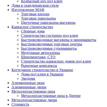
Колбасный цех под ключ
Дома в скандинавском стиле
Изготовление МАФ
Торговые киоски
Торговые павильоны
Цветочные павильоны-магазины
Каркасное строительство
Сборные дома
Строительство гостиниц под ключ
Быстровозводимые магазины и минимаркеты
Быстровозводимые торговые центры
Быстровозводимые супермаркеты
Модульные автосалоны
Шиномонтажи, СТО
Строительство каркасных домов под ключ
Рыночные комплексы
Коттеджное строительство в Украине
Дома под ключ в Украине
Экодома
Алюминиевые окна
Алюминиевые двери
Металлопластиковые окна
Металлопластиковые окна в Днепре
Металлопластиковые двери
Стоимость