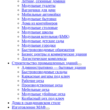
Летние, сезонные домики
Модульные туалеты
Вагончики для дачи
Мобильные автомойки
Модульные бытовки
Дома из контейнеров
Модульные столовые
Модульные школы
Модульная котельная (БМК)
Модульные детские сады
Модульные городки
Быстровозводимые общежития
Бизнес центры и коммерческие здания
Логистические комплексы
Строительство промышленных зданий
Административно — бытовые здания
Быстровозводимые склады
Каркасные ангары под ключ
Рабочие цеха
Производственные цеха
Мебельные цеха
Модульные убойные цеха
Колбасный цех под ключ
Дома в скандинавском стиле
Изготовление МАФ