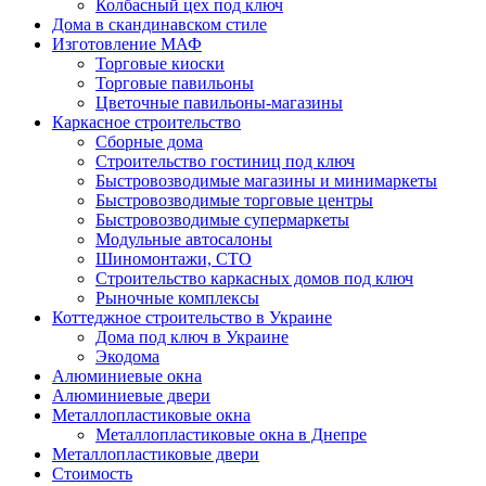
Колбасный цех под ключ
Дома в скандинавском стиле
Изготовление МАФ
Торговые киоски
Торговые павильоны
Цветочные павильоны-магазины
Каркасное строительство
Сборные дома
Строительство гостиниц под ключ
Быстровозводимые магазины и минимаркеты
Быстровозводимые торговые центры
Быстровозводимые супермаркеты
Модульные автосалоны
Шиномонтажи, СТО
Строительство каркасных домов под ключ
Рыночные комплексы
Коттеджное строительство в Украине
Дома под ключ в Украине
Экодома
Алюминиевые окна
Алюминиевые двери
Металлопластиковые окна
Металлопластиковые окна в Днепре
Металлопластиковые двери
Стоимость