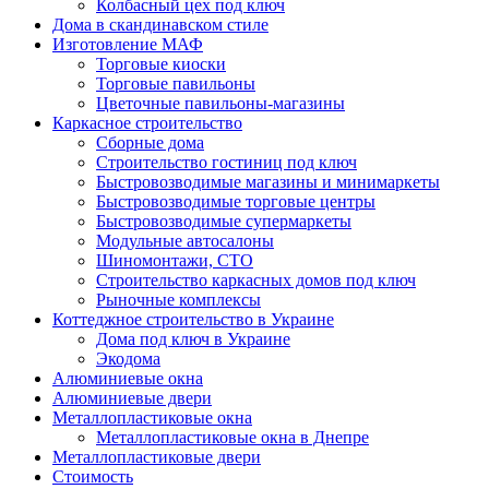
Колбасный цех под ключ
Дома в скандинавском стиле
Изготовление МАФ
Торговые киоски
Торговые павильоны
Цветочные павильоны-магазины
Каркасное строительство
Сборные дома
Строительство гостиниц под ключ
Быстровозводимые магазины и минимаркеты
Быстровозводимые торговые центры
Быстровозводимые супермаркеты
Модульные автосалоны
Шиномонтажи, СТО
Строительство каркасных домов под ключ
Рыночные комплексы
Коттеджное строительство в Украине
Дома под ключ в Украине
Экодома
Алюминиевые окна
Алюминиевые двери
Металлопластиковые окна
Металлопластиковые окна в Днепре
Металлопластиковые двери
Стоимость