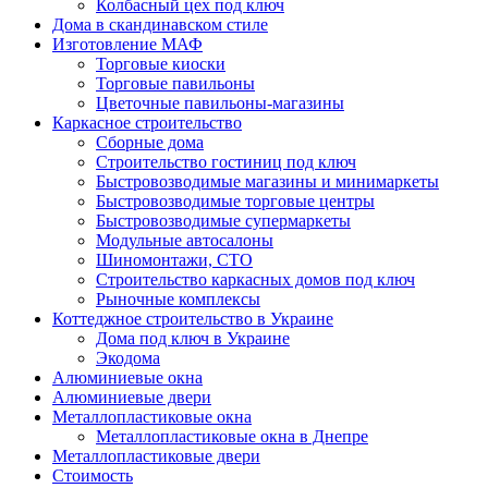
Колбасный цех под ключ
Дома в скандинавском стиле
Изготовление МАФ
Торговые киоски
Торговые павильоны
Цветочные павильоны-магазины
Каркасное строительство
Сборные дома
Строительство гостиниц под ключ
Быстровозводимые магазины и минимаркеты
Быстровозводимые торговые центры
Быстровозводимые супермаркеты
Модульные автосалоны
Шиномонтажи, СТО
Строительство каркасных домов под ключ
Рыночные комплексы
Коттеджное строительство в Украине
Дома под ключ в Украине
Экодома
Алюминиевые окна
Алюминиевые двери
Металлопластиковые окна
Металлопластиковые окна в Днепре
Металлопластиковые двери
Стоимость