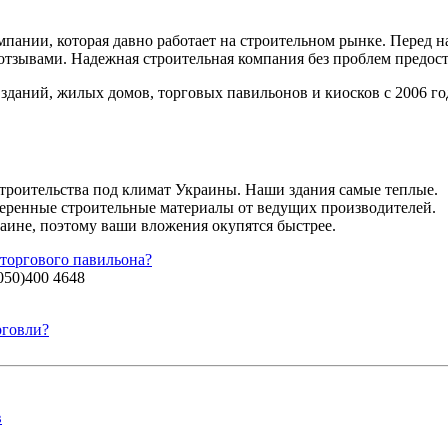
?
мпании, которая давно работает на строительном рынке. Перед 
отзывами. Надежная строительная компания без проблем предос
даний, жилых домов, торговых павильонов и киосков с 2006 год
роительства под климат Украины. Наши здания самые теплые.
веренные строительные материалы от ведущих производителей.
аине, поэтому ваши вложения окупятся быстрее.
 торгового павильона?
050)400 4648
рговли?
в