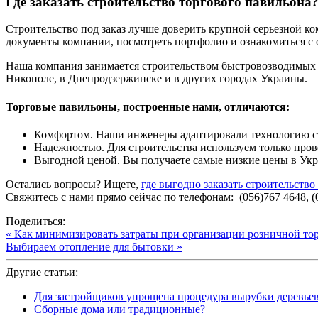
Где заказать строительство торгового павильона
Строительство под заказ лучше доверить крупной серьезной ко
документы компании, посмотреть портфолио и ознакомиться с 
Наша компания занимается строительством быстровозводимых з
Никополе, в Днепродзержинске и в других городах Украины.
Торговые павильоны, построенные нами, отличаются:
Комфортом. Наши инженеры адаптировали технологию ст
Надежностью. Для строительства используем только про
Выгодной ценой. Вы получаете самые низкие цены в Укр
Остались вопросы? Ищете,
где выгодно заказать строительство
Свяжитесь с нами прямо сейчас по телефонам: (056)767 4648, (
Поделиться:
« Как минимизировать затраты при организации розничной то
Выбираем отопление для бытовки »
Другие статьи:
Для застройщиков упрощена процедура вырубки деревье
Сборные дома или традиционные?