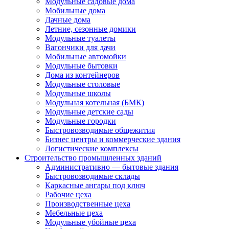
Модульные садовые дома
Мобильные дома
Дачные дома
Летние, сезонные домики
Модульные туалеты
Вагончики для дачи
Мобильные автомойки
Модульные бытовки
Дома из контейнеров
Модульные столовые
Модульные школы
Модульная котельная (БМК)
Модульные детские сады
Модульные городки
Быстровозводимые общежития
Бизнес центры и коммерческие здания
Логистические комплексы
Строительство промышленных зданий
Административно — бытовые здания
Быстровозводимые склады
Каркасные ангары под ключ
Рабочие цеха
Производственные цеха
Мебельные цеха
Модульные убойные цеха