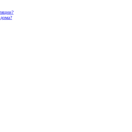
ляции?
 дома?