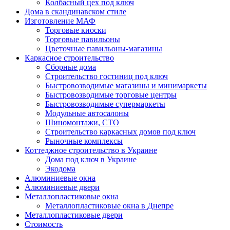
Колбасный цех под ключ
Дома в скандинавском стиле
Изготовление МАФ
Торговые киоски
Торговые павильоны
Цветочные павильоны-магазины
Каркасное строительство
Сборные дома
Строительство гостиниц под ключ
Быстровозводимые магазины и минимаркеты
Быстровозводимые торговые центры
Быстровозводимые супермаркеты
Модульные автосалоны
Шиномонтажи, СТО
Строительство каркасных домов под ключ
Рыночные комплексы
Коттеджное строительство в Украине
Дома под ключ в Украине
Экодома
Алюминиевые окна
Алюминиевые двери
Металлопластиковые окна
Металлопластиковые окна в Днепре
Металлопластиковые двери
Стоимость