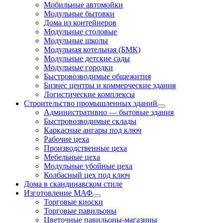
Мобильные автомойки
Модульные бытовки
Дома из контейнеров
Модульные столовые
Модульные школы
Модульная котельная (БМК)
Модульные детские сады
Модульные городки
Быстровозводимые общежития
Бизнес центры и коммерческие здания
Логистические комплексы
Строительство промышленных зданий
Административно — бытовые здания
Быстровозводимые склады
Каркасные ангары под ключ
Рабочие цеха
Производственные цеха
Мебельные цеха
Модульные убойные цеха
Колбасный цех под ключ
Дома в скандинавском стиле
Изготовление МАФ
Торговые киоски
Торговые павильоны
Цветочные павильоны-магазины