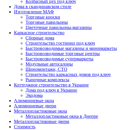
Колбасный цех под ключ
Дома в скандинавском стиле
Изготовление МАФ
Торговые киоски
Торговые павильоны
Цветочные павильоны-магазины
Каркасное строительство
Сборные дома
Строительство гостиниц под ключ
Быстровозводимые магазины и минимаркеты
Быстровозводимые торговые центры
Быстровозводимые супермаркеты
Модульные автосалоны
Шиномонтажи, СТО
Строительство каркасных домов под ключ
Рыночные комплексы
Коттеджное строительство в Украине
Дома под ключ в Украине
Экодома
Алюминиевые окна
Алюминиевые двери
Металлопластиковые окна
Металлопластиковые окна в Днепре
Металлопластиковые двери
Стоимость