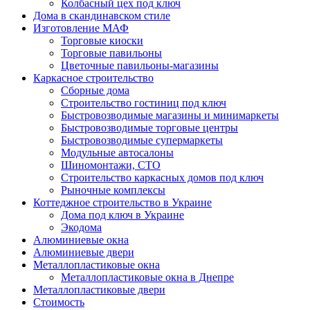
Колбасный цех под ключ
Дома в скандинавском стиле
Изготовление МАФ
Торговые киоски
Торговые павильоны
Цветочные павильоны-магазины
Каркасное строительство
Сборные дома
Строительство гостиниц под ключ
Быстровозводимые магазины и минимаркеты
Быстровозводимые торговые центры
Быстровозводимые супермаркеты
Модульные автосалоны
Шиномонтажи, СТО
Строительство каркасных домов под ключ
Рыночные комплексы
Коттеджное строительство в Украине
Дома под ключ в Украине
Экодома
Алюминиевые окна
Алюминиевые двери
Металлопластиковые окна
Металлопластиковые окна в Днепре
Металлопластиковые двери
Стоимость