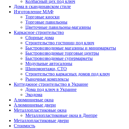
Колбасный цех под ключ
Дома в скандинавском стиле
Изготовление МАФ
Торговые киоски
Торговые павильоны
Цветочные павильоны-магазины
Каркасное строительство
Сборные дома
Строительство гостиниц под ключ
Быстровозводимые магазины и минимаркеты
Быстровозводимые торговые центры
Быстровозводимые супермаркеты
Модульные автосалоны
Шиномонтажи, СТО
Строительство каркасных домов под ключ
Рыночные комплексы
Коттеджное строительство в Украине
Дома под ключ в Украине
Экодома
Алюминиевые окна
Алюминиевые двери
Металлопластиковые окна
Металлопластиковые окна в Днепре
Металлопластиковые двери
Стоимость