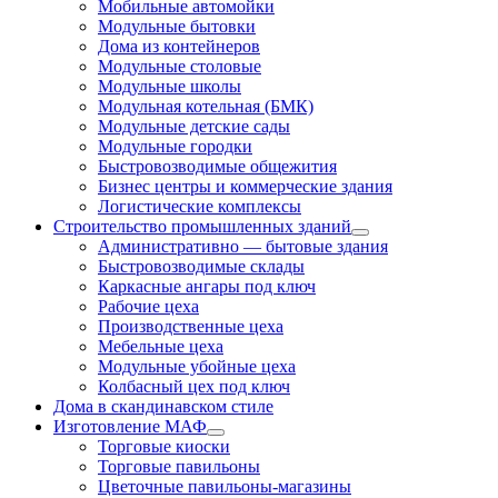
Мобильные автомойки
Модульные бытовки
Дома из контейнеров
Модульные столовые
Модульные школы
Модульная котельная (БМК)
Модульные детские сады
Модульные городки
Быстровозводимые общежития
Бизнес центры и коммерческие здания
Логистические комплексы
Строительство промышленных зданий
Административно — бытовые здания
Быстровозводимые склады
Каркасные ангары под ключ
Рабочие цеха
Производственные цеха
Мебельные цеха
Модульные убойные цеха
Колбасный цех под ключ
Дома в скандинавском стиле
Изготовление МАФ
Торговые киоски
Торговые павильоны
Цветочные павильоны-магазины