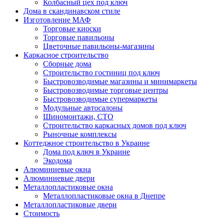
Колбасный цех под ключ
Дома в скандинавском стиле
Изготовление МАФ
Торговые киоски
Торговые павильоны
Цветочные павильоны-магазины
Каркасное строительство
Сборные дома
Строительство гостиниц под ключ
Быстровозводимые магазины и минимаркеты
Быстровозводимые торговые центры
Быстровозводимые супермаркеты
Модульные автосалоны
Шиномонтажи, СТО
Строительство каркасных домов под ключ
Рыночные комплексы
Коттеджное строительство в Украине
Дома под ключ в Украине
Экодома
Алюминиевые окна
Алюминиевые двери
Металлопластиковые окна
Металлопластиковые окна в Днепре
Металлопластиковые двери
Стоимость