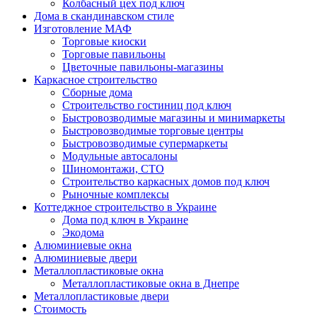
Колбасный цех под ключ
Дома в скандинавском стиле
Изготовление МАФ
Торговые киоски
Торговые павильоны
Цветочные павильоны-магазины
Каркасное строительство
Сборные дома
Строительство гостиниц под ключ
Быстровозводимые магазины и минимаркеты
Быстровозводимые торговые центры
Быстровозводимые супермаркеты
Модульные автосалоны
Шиномонтажи, СТО
Строительство каркасных домов под ключ
Рыночные комплексы
Коттеджное строительство в Украине
Дома под ключ в Украине
Экодома
Алюминиевые окна
Алюминиевые двери
Металлопластиковые окна
Металлопластиковые окна в Днепре
Металлопластиковые двери
Стоимость