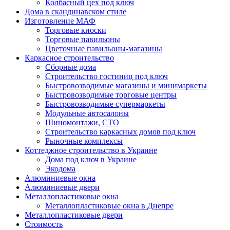
Колбасный цех под ключ
Дома в скандинавском стиле
Изготовление МАФ
Торговые киоски
Торговые павильоны
Цветочные павильоны-магазины
Каркасное строительство
Сборные дома
Строительство гостиниц под ключ
Быстровозводимые магазины и минимаркеты
Быстровозводимые торговые центры
Быстровозводимые супермаркеты
Модульные автосалоны
Шиномонтажи, СТО
Строительство каркасных домов под ключ
Рыночные комплексы
Коттеджное строительство в Украине
Дома под ключ в Украине
Экодома
Алюминиевые окна
Алюминиевые двери
Металлопластиковые окна
Металлопластиковые окна в Днепре
Металлопластиковые двери
Стоимость