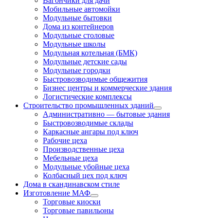
Вагончики для дачи
Мобильные автомойки
Модульные бытовки
Дома из контейнеров
Модульные столовые
Модульные школы
Модульная котельная (БМК)
Модульные детские сады
Модульные городки
Быстровозводимые общежития
Бизнес центры и коммерческие здания
Логистические комплексы
Строительство промышленных зданий
Административно — бытовые здания
Быстровозводимые склады
Каркасные ангары под ключ
Рабочие цеха
Производственные цеха
Мебельные цеха
Модульные убойные цеха
Колбасный цех под ключ
Дома в скандинавском стиле
Изготовление МАФ
Торговые киоски
Торговые павильоны