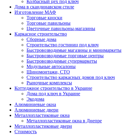
Колбасный цех под ключ
Дома в скандинавском стиле
Изготовление МАФ
Торговые киоски
Торговые павильоны
Цветочные павильоны-магазины
Каркасное строительство
Сборные дома
Строительство гостиниц под ключ
Быстровозводимые магазины и минимаркеты
Быстровозводимые торговые центры
Быстровозводимые супермаркеты
Модульные автосалоны
Шиномонтажи, СТО
Строительство каркасных домов под ключ
Рыночные комплексы
Коттеджное строительство в Украине
Дома под ключ в Украине
Экодома
Алюминиевые окна
Алюминиевые двери
Металлопластиковые окна
Металлопластиковые окна в Днепре
Металлопластиковые двери
Стоимость