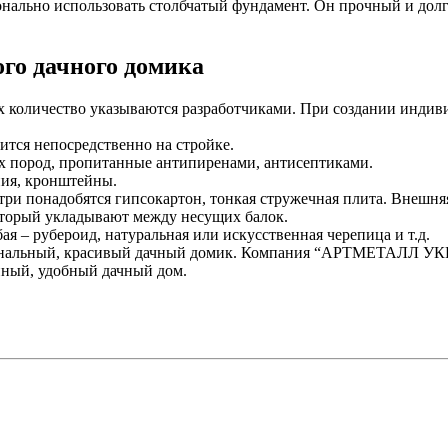
онально использовать столбчатый фундамент. Он прочный и долг
го дачного домика
х количество указываются разработчиками. При создании индиви
ится непосредственно на стройке.
х пород, пропитанные антипиренами, антисептиками.
ния, кронштейны.
ри понадобятся гипсокартон, тонкая стружечная плита. Внешняя
который укладывают между несущих балок.
я – рубероид, натуральная или искусственная черепица и т.д.
ональный, красивый дачный домик. Компания “АРТМЕТАЛЛ УКР
нный, удобный дачный дом.