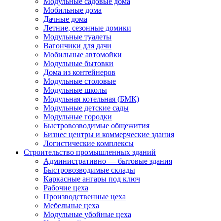
Модульные садовые дома
Мобильные дома
Дачные дома
Летние, сезонные домики
Модульные туалеты
Вагончики для дачи
Мобильные автомойки
Модульные бытовки
Дома из контейнеров
Модульные столовые
Модульные школы
Модульная котельная (БМК)
Модульные детские сады
Модульные городки
Быстровозводимые общежития
Бизнес центры и коммерческие здания
Логистические комплексы
Строительство промышленных зданий
Административно — бытовые здания
Быстровозводимые склады
Каркасные ангары под ключ
Рабочие цеха
Производственные цеха
Мебельные цеха
Модульные убойные цеха