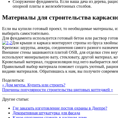
Сооружение фундамента. Если ваша дача из дерева, раци
опорной плиты и железобетонных столбов.
Материалы для строительства каркасно
Если вы купили готовый проект, то необходимые материалы, и
выбирать самостоятельно.
Для фундамента используется готовый бетон или раствор готов
Для крыши и каркаса монтируют стропы из бруса хвойны
Крепежи: шурупы, анкера, соединения самого разного назначе
Внешние стены зашиваются плитой OSB, для отделки стен внут
используют минеральную вату, стекловату, другой материал, 
Кровельный материал, гидроизоляция под него выбирается люба
Правильный выбор материала поможет создать уютный, раци
видами материалов. Обратившись к нам, вы получите совреме
Поделиться:
« Дом мечты. Купить или строить?
Причины популярности строительства щитовых коттеджей »
Другие статьи:
Где заказать изготовление постов охраны в Днепре?
Декоративная штукатурка для фасада
Какое отопление ставить в частном доме