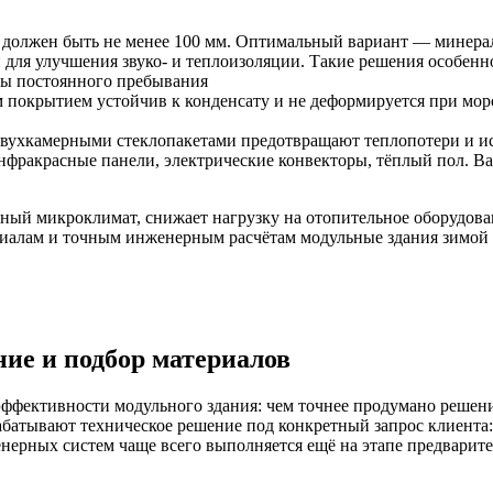
 должен быть не менее 100 мм. Оптимальный вариант — минерал
для улучшения звуко- и теплоизоляции. Такие решения особенно
ы постоянного пребывания
м покрытием устойчив к конденсату и не деформируется при мо
вухкамерными стеклопакетами предотвращают теплопотери и и
нфракрасные панели, электрические конвекторы, тёплый пол. В
ный микроклимат, снижает нагрузку на отопительное оборудова
риалам и точным инженерным расчётам модульные здания зимой
ие и подбор материалов
ффективности модульного здания: чем точнее продумано решение
рабатывают техническое решение под конкретный запрос клиента:
ерных систем чаще всего выполняется ещё на этапе предварите