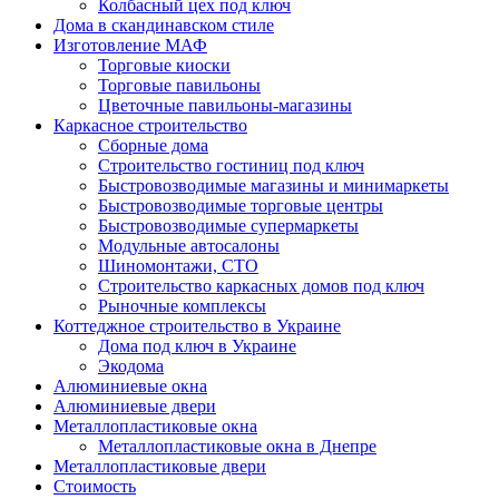
Колбасный цех под ключ
Дома в скандинавском стиле
Изготовление МАФ
Торговые киоски
Торговые павильоны
Цветочные павильоны-магазины
Каркасное строительство
Сборные дома
Строительство гостиниц под ключ
Быстровозводимые магазины и минимаркеты
Быстровозводимые торговые центры
Быстровозводимые супермаркеты
Модульные автосалоны
Шиномонтажи, СТО
Строительство каркасных домов под ключ
Рыночные комплексы
Коттеджное строительство в Украине
Дома под ключ в Украине
Экодома
Алюминиевые окна
Алюминиевые двери
Металлопластиковые окна
Металлопластиковые окна в Днепре
Металлопластиковые двери
Стоимость