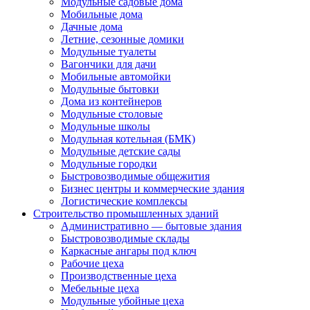
Модульные садовые дома
Мобильные дома
Дачные дома
Летние, сезонные домики
Модульные туалеты
Вагончики для дачи
Мобильные автомойки
Модульные бытовки
Дома из контейнеров
Модульные столовые
Модульные школы
Модульная котельная (БМК)
Модульные детские сады
Модульные городки
Быстровозводимые общежития
Бизнес центры и коммерческие здания
Логистические комплексы
Строительство промышленных зданий
Административно — бытовые здания
Быстровозводимые склады
Каркасные ангары под ключ
Рабочие цеха
Производственные цеха
Мебельные цеха
Модульные убойные цеха