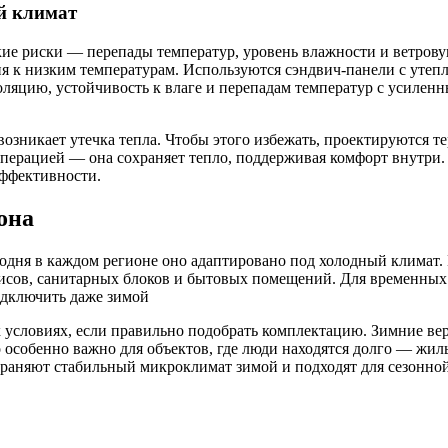
й климат
ие риски — перепады температур, уровень влажности и ветрову
 к низким температурам. Используются сэндвич-панели с утепл
ляцию, устойчивость к влаге и перепадам температур с усилен
 возникает утечка тепла. Чтобы этого избежать, проектируются
перацией — она сохраняет тепло, поддерживая комфорт внутри.
эффективности.
она
егодня в каждом регионе оно адаптировано под холодный климат
исов, санитарных блоков и бытовых помещений. Для временных
одключить даже зимой
 условиях, если правильно подобрать комплектацию. Зимние ве
особенно важно для объектов, где люди находятся долго — жил
храняют стабильный микроклимат зимой и подходят для сезонно