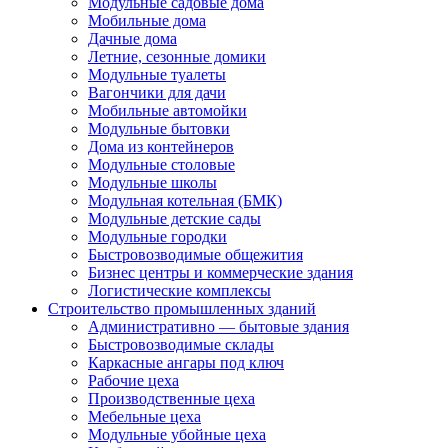
Модульные садовые дома
Мобильные дома
Дачные дома
Летние, сезонные домики
Модульные туалеты
Вагончики для дачи
Мобильные автомойки
Модульные бытовки
Дома из контейнеров
Модульные столовые
Модульные школы
Модульная котельная (БМК)
Модульные детские сады
Модульные городки
Быстровозводимые общежития
Бизнес центры и коммерческие здания
Логистические комплексы
Строительство промышленных зданий
Административно — бытовые здания
Быстровозводимые склады
Каркасные ангары под ключ
Рабочие цеха
Производственные цеха
Мебельные цеха
Модульные убойные цеха