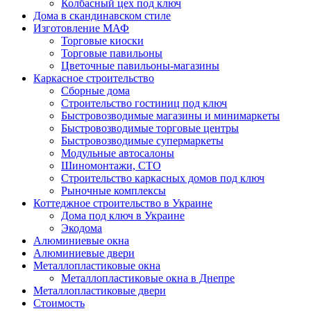
Колбасный цех под ключ
Дома в скандинавском стиле
Изготовление МАФ
Торговые киоски
Торговые павильоны
Цветочные павильоны-магазины
Каркасное строительство
Сборные дома
Строительство гостиниц под ключ
Быстровозводимые магазины и минимаркеты
Быстровозводимые торговые центры
Быстровозводимые супермаркеты
Модульные автосалоны
Шиномонтажи, СТО
Строительство каркасных домов под ключ
Рыночные комплексы
Коттеджное строительство в Украине
Дома под ключ в Украине
Экодома
Алюминиевые окна
Алюминиевые двери
Металлопластиковые окна
Металлопластиковые окна в Днепре
Металлопластиковые двери
Стоимость