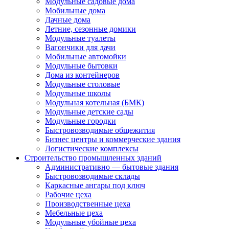
Модульные садовые дома
Мобильные дома
Дачные дома
Летние, сезонные домики
Модульные туалеты
Вагончики для дачи
Мобильные автомойки
Модульные бытовки
Дома из контейнеров
Модульные столовые
Модульные школы
Модульная котельная (БМК)
Модульные детские сады
Модульные городки
Быстровозводимые общежития
Бизнес центры и коммерческие здания
Логистические комплексы
Строительство промышленных зданий
Административно — бытовые здания
Быстровозводимые склады
Каркасные ангары под ключ
Рабочие цеха
Производственные цеха
Мебельные цеха
Модульные убойные цеха