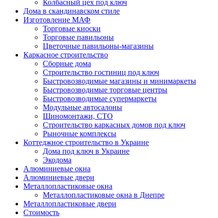
Колбасный цех под ключ
Дома в скандинавском стиле
Изготовление МАФ
Торговые киоски
Торговые павильоны
Цветочные павильоны-магазины
Каркасное строительство
Сборные дома
Строительство гостиниц под ключ
Быстровозводимые магазины и минимаркеты
Быстровозводимые торговые центры
Быстровозводимые супермаркеты
Модульные автосалоны
Шиномонтажи, СТО
Строительство каркасных домов под ключ
Рыночные комплексы
Коттеджное строительство в Украине
Дома под ключ в Украине
Экодома
Алюминиевые окна
Алюминиевые двери
Металлопластиковые окна
Металлопластиковые окна в Днепре
Металлопластиковые двери
Стоимость