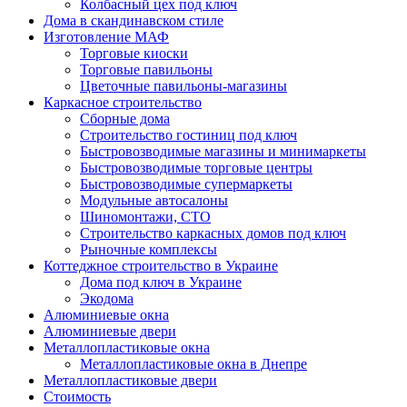
Колбасный цех под ключ
Дома в скандинавском стиле
Изготовление МАФ
Торговые киоски
Торговые павильоны
Цветочные павильоны-магазины
Каркасное строительство
Сборные дома
Строительство гостиниц под ключ
Быстровозводимые магазины и минимаркеты
Быстровозводимые торговые центры
Быстровозводимые супермаркеты
Модульные автосалоны
Шиномонтажи, СТО
Строительство каркасных домов под ключ
Рыночные комплексы
Коттеджное строительство в Украине
Дома под ключ в Украине
Экодома
Алюминиевые окна
Алюминиевые двери
Металлопластиковые окна
Металлопластиковые окна в Днепре
Металлопластиковые двери
Стоимость