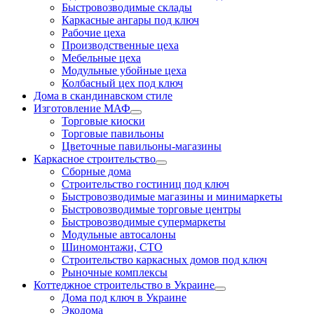
Быстровозводимые склады
Каркасные ангары под ключ
Рабочие цеха
Производственные цеха
Мебельные цеха
Модульные убойные цеха
Колбасный цех под ключ
Дома в скандинавском стиле
Изготовление МАФ
Торговые киоски
Торговые павильоны
Цветочные павильоны-магазины
Каркасное строительство
Сборные дома
Строительство гостиниц под ключ
Быстровозводимые магазины и минимаркеты
Быстровозводимые торговые центры
Быстровозводимые супермаркеты
Модульные автосалоны
Шиномонтажи, СТО
Строительство каркасных домов под ключ
Рыночные комплексы
Коттеджное строительство в Украине
Дома под ключ в Украине
Экодома