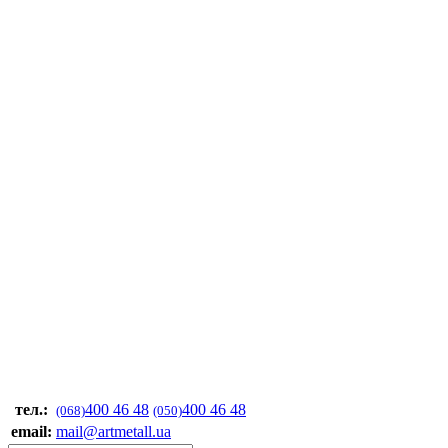
тел.:
400 46 48
400 46 48
(068)
(050)
email:
mail@artmetall.ua