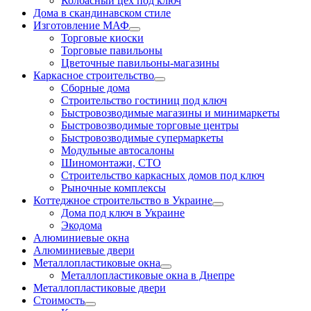
Колбасный цех под ключ
Дома в скандинавском стиле
Изготовление МАФ
Торговые киоски
Торговые павильоны
Цветочные павильоны-магазины
Каркасное строительство
Сборные дома
Строительство гостиниц под ключ
Быстровозводимые магазины и минимаркеты
Быстровозводимые торговые центры
Быстровозводимые супермаркеты
Модульные автосалоны
Шиномонтажи, СТО
Строительство каркасных домов под ключ
Рыночные комплексы
Коттеджное строительство в Украине
Дома под ключ в Украине
Экодома
Алюминиевые окна
Алюминиевые двери
Металлопластиковые окна
Металлопластиковые окна в Днепре
Металлопластиковые двери
Стоимость