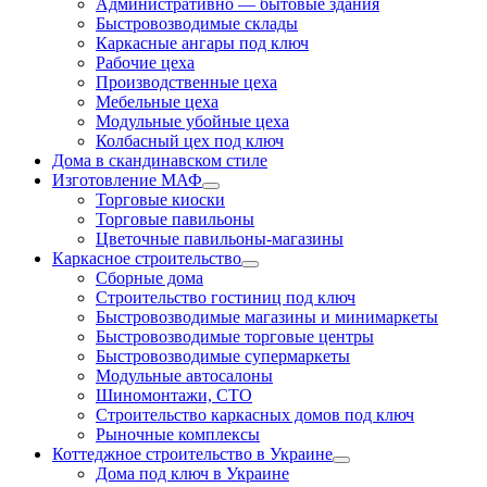
Административно — бытовые здания
Быстровозводимые склады
Каркасные ангары под ключ
Рабочие цеха
Производственные цеха
Мебельные цеха
Модульные убойные цеха
Колбасный цех под ключ
Дома в скандинавском стиле
Изготовление МАФ
Торговые киоски
Торговые павильоны
Цветочные павильоны-магазины
Каркасное строительство
Сборные дома
Строительство гостиниц под ключ
Быстровозводимые магазины и минимаркеты
Быстровозводимые торговые центры
Быстровозводимые супермаркеты
Модульные автосалоны
Шиномонтажи, СТО
Строительство каркасных домов под ключ
Рыночные комплексы
Коттеджное строительство в Украине
Дома под ключ в Украине