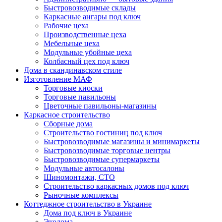
Быстровозводимые склады
Каркасные ангары под ключ
Рабочие цеха
Производственные цеха
Мебельные цеха
Модульные убойные цеха
Колбасный цех под ключ
Дома в скандинавском стиле
Изготовление МАФ
Торговые киоски
Торговые павильоны
Цветочные павильоны-магазины
Каркасное строительство
Сборные дома
Строительство гостиниц под ключ
Быстровозводимые магазины и минимаркеты
Быстровозводимые торговые центры
Быстровозводимые супермаркеты
Модульные автосалоны
Шиномонтажи, СТО
Строительство каркасных домов под ключ
Рыночные комплексы
Коттеджное строительство в Украине
Дома под ключ в Украине
Экодома